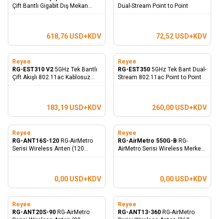
Çift Bantlı Gigabit Dış Mekan
Dual-Stream Point to Point
Erişim Noktası
618,76
USD+KDV
72,52
USD+KDV
Reyee
Reyee
RG-EST310 V2
5GHz Tek Bantlı
RG-EST350
5GHz Tek Bant Dual-
Çift Akışlı 802.11ac Kablosuz
Stream 802.11ac Point to Point
Erişim Noktası
183,19
USD+KDV
260,00
USD+KDV
Reyee
Reyee
RG-ANT16S-120
RG-AirMetro
RG-AirMetro 550G-B
RG-
Serisi Wireless Anten (120
AirMetro Serisi Wireless Merkez
Derece 5KM)
AP
0,00
USD+KDV
0,00
USD+KDV
Reyee
Reyee
RG-ANT20S-90
RG-AirMetro
RG-ANT13-360
RG-AirMetro