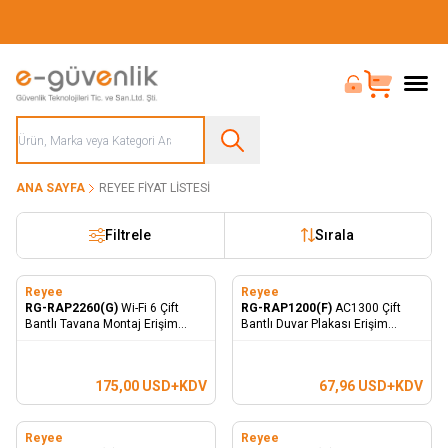
Güvenliğiniz İçin Her Şey Tek Adreste
Bayi Girişi
Sepet
ANA SAYFA
REYEE FIYAT LISTESI
Filtrele
Sırala
Reyee
Reyee
RG-RAP2260(G)
Wi-Fi 6 Çift
RG-RAP1200(F)
AC1300 Çift
Bantlı Tavana Montaj Erişim
Bantlı Duvar Plakası Erişim
Noktası
Noktası
175,00
USD+KDV
67,96
USD+KDV
Reyee
Reyee