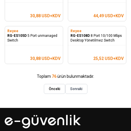
30,88
USD+KDV
44,49
USD+KDV
Reyee
Reyee
RG-ES105D
5 Port unmanaged
RG-ES108D
8 Port 10/100 Mbps
Switch
Desktop Yönetilmez Switch
30,88
USD+KDV
25,52
USD+KDV
Toplam
76
ürün bulunmaktadır.
Önceki
Sonraki