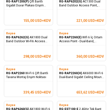
RG-RAP1200(P)
Çift Bantlı
RG-RAP6202(G)
AC1300 Dual
Gigabit Duvar Plakası Erişim
Band Outdoor Access Point,
Noktası
IP68 WaterProof
155,00
USD+KDV
221,00
USD+KDV
Reyee
Reyee
RG-RAP6262(G)
AX1800 Dual
RG-RAP2260(E)
Wifi 6 İç Ortam
Band Outdoor Wi-Fi6 Access
Access Point - Dual-Band,
Point, IP68 WaterProof
AX3200, 3200Mbps
298,00
USD+KDV
360,00
USD+KDV
Reyee
Reyee
RG-RAP2260
Wi-Fi 6 Çift Bantlı
RG-RAP2260(H)
AX6000 Wi-Fi 6
Tavana Montaj Erişim Noktası
Dual-Band Gigabit Ceiling Mount
İndoor Access Point
339,45
USD+KDV
653,62
USD+KDV
Reyee
Reyee
RG-RAP6260(G)
AX1800 Wi-Fi 6
RG-EST100-E
2.4GHz Tek Bant