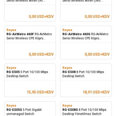
Serisi Wireless Anten (90
Serisi Wireless Anten (360
Derece 10KM)
Derece 2 KM)
0,00
USD+KDV
0,00
USD+KDV
Reyee
Reyee
RG-AirMetro 460F
RG-AirMetro
RG-AirMetro 460G
RG-AirMetro
Serisi Wireless CPE Köprü
Serisi Wireless CPE Köprü
(Megabit)
(Gigabit)
0,00
USD+KDV
0,00
USD+KDV
Reyee
Reyee
RG-ES05
5 Port 10/100 Mbps
RG-ES08
8 Port 10/100 Mbps
Desktop Switch
Desktop Switch
15,95
USD+KDV
18,91
USD+KDV
Reyee
Reyee
RG-ES05G
5 Port Gigabit
RG-ES08G
8 Port 10/100 Mbps
unmanaged Switch
Desktop Yönetilmez Switch