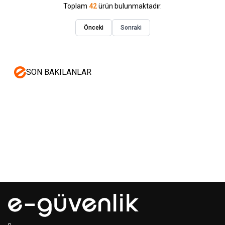
Toplam
42
ürün bulunmaktadır.
Önceki
Sonraki
SON BAKILANLAR
Mastertech
Hikvision
MTA-150
15 inc 2 Yollu Şarjlı
DS-KAB6-ZU1
Yüz Terminalleri
350W Aktif Portatif Ses Sistemi
için Braket
(2x El)
350,00
USD+KDV
80,00
USD+KDV