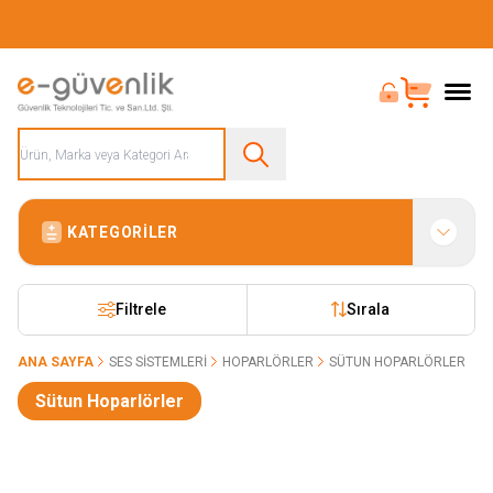
Güvenliğiniz İçin Her Şey Tek Adreste
Bayi Girişi
Sepet
KATEGORILER
Filtrele
Sırala
ANA SAYFA
SES SISTEMLERI
HOPARLÖRLER
SÜTUN HOPARLÖRLER
Sütun Hoparlörler