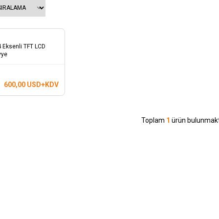
4 Eksenli TFT LCD
vye
600,00
USD+KDV
Toplam
1
ürün bulunmakt