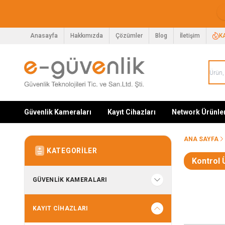
Anasayfa
Hakkımızda
Çözümler
Blog
İletişim
K
Güvenlik Kameraları
Kayıt Cihazları
Network Ürünle
ANA SAYFA
KATEGORILER
Kontrol 
GÜVENLIK KAMERALARI
KAYIT CIHAZLARI