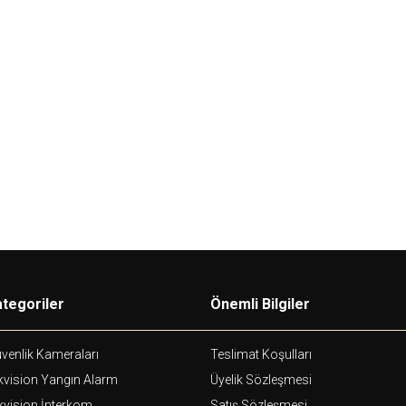
Hikvision
Hi
erminalleri için
DS-K1107AMK
Mifare Kart Okuyucu +
D
Tuş Takımı
İÇ
80,00
USD+KDV
60,00
USD+KDV
tegoriler
Önemli Bilgiler
venlik Kameraları
Teslimat Koşulları
kvision Yangın Alarm
Üyelik Sözleşmesi
kvision İnterkom
Satış Sözleşmesi