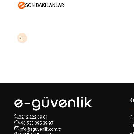
SON BAKILANLAR
Mastertech
Hikvision
MTA-150
15 inc 2 Yollu Şarjlı 350W Aktif
DS-KAB6-ZU1
Yüz T
Portatif Ses Sistemi (2x El)
Braket
350,00
USD+KDV
Ka
Gü
0212 222 69 61
+90 535 395 39 97
Hi
info@eguvenlik.com.tr
Hi