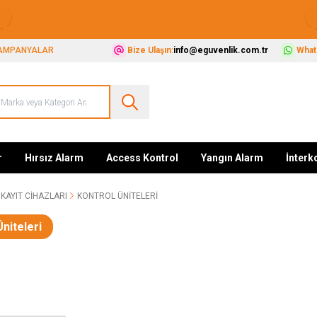
Güvenliğiniz İçin Her Şey Tek Adreste
AMPANYALAR
Bize Ulaşın:
info@eguvenlik.com.tr
Whats
r
Hırsız Alarm
Access Kontrol
Yangın Alarm
İnter
KAYIT CIHAZLARI
KONTROL ÜNITELERI
Üniteleri