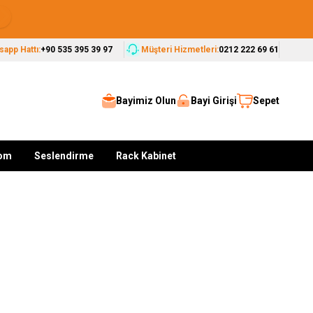
Seçkin Markalar, Güvenilir Çözümler
app Hattı:
+90 535 395 39 97
Müşteri Hizmetleri:
0212 222 69 61
Bayimiz Olun
Bayi Girişi
Sepet
kom
Seslendirme
Rack Kabinet