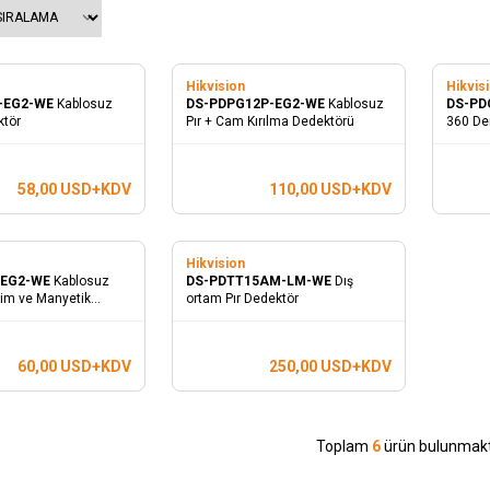
Hikvision
Hikvis
-EG2-WE
Kablosuz
DS-PDPG12P-EG2-WE
Kablosuz
DS-PD
ktör
Pır + Cam Kırılma Dedektörü
360 Der
Dedekt
58,00
USD+KDV
110,00
USD+KDV
Hikvision
-EG2-WE
Kablosuz
DS-PDTT15AM-LM-WE
Dış
şim ve Manyetik
ortam Pır Dedektör
60,00
USD+KDV
250,00
USD+KDV
Toplam
6
ürün bulunmakt