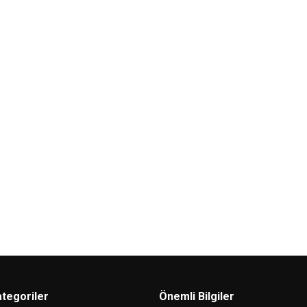
Hikvision
Hi
erminalleri için
DS-K1107AMK
Mifare Kart Okuyucu +
D
Tuş Takımı
İÇ
80,00
USD+KDV
60,00
USD+KDV
tegoriler
Önemli Bilgiler