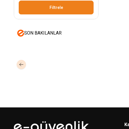
Filtrele
SON BAKILANLAR
Mastertech
Hikvision
MTA-150
15 inc 2 Yollu Şarjlı 350W Aktif
DS-KAB6-ZU1
Yüz T
Portatif Ses Sistemi (2x El)
Braket
350,00
USD+KDV
Ka