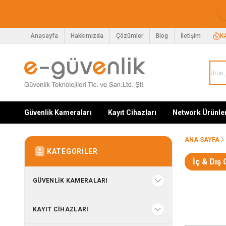
Anasayfa
Hakkımızda
Çözümler
Blog
İletişim
K
Güvenlik Kameraları
Kayıt Cihazları
Network Ürünle
ANA SAYFA
KATEGORILER
İç & Dış
GÜVENLIK KAMERALARI
KAYIT CIHAZLARI