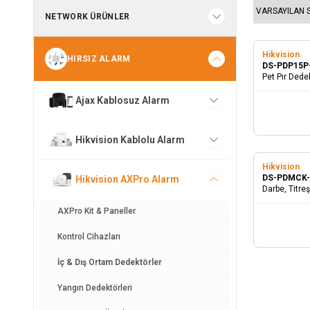
NETWORK ÜRÜNLER
Hikvision
HIRSIZ ALARM
DS-PDP15P
Pet Pır Dede
Ajax Kablosuz Alarm
Hikvision Kablolu Alarm
Hikvision
DS-PDMCK
Hikvision AXPro Alarm
Darbe, Titre
Kontak
AXPro Kit & Paneller
Kontrol Cihazları
İç & Dış Ortam Dedektörler
Yangın Dedektörleri