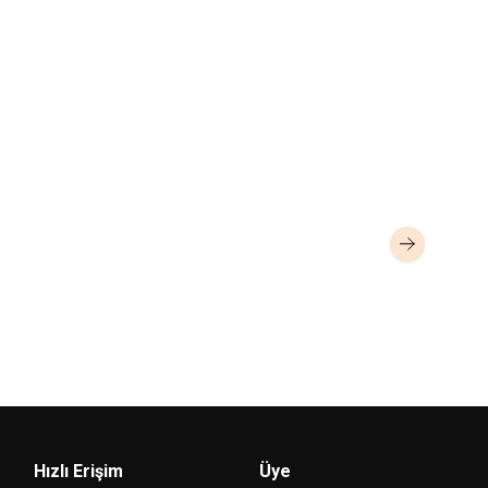
kvision
Hikvision
S-KH9510-WTE1
10.1inc Dokunmatik
DS-KV9503-WBE1
QR, Yüz Tanım
 Ortam Ünite (Wi-Fi)
Şifreli Dış Mekan İnterkom Kapı Zil
Fİ)
290,00
USD+KDV
276,00
USD
Hızlı Erişim
Üye