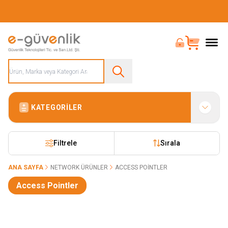
Güvenliğiniz İçin Her Şey Tek Adreste
Bayi Girişi
Sepet
KATEGORILER
Filtrele
Sırala
ANA SAYFA
NETWORK ÜRÜNLER
ACCESS POINTLER
Access Pointler