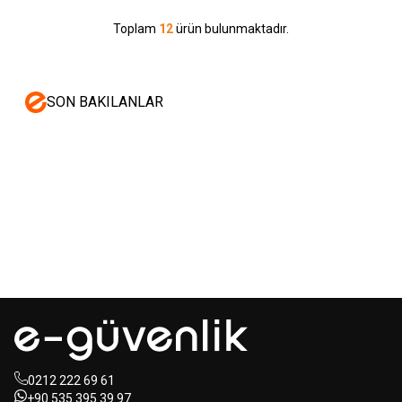
Toplam
12
ürün bulunmaktadır.
SON BAKILANLAR
Mastertech
Hikvision
MTA-150
15 inc 2 Yollu Şarjlı
DS-KAB6-ZU1
Yüz Terminalleri
350W Aktif Portatif Ses Sistemi
için Braket
(2x El)
350,00
USD+KDV
80,00
USD+KDV
0212 222 69 61
+90 535 395 39 97