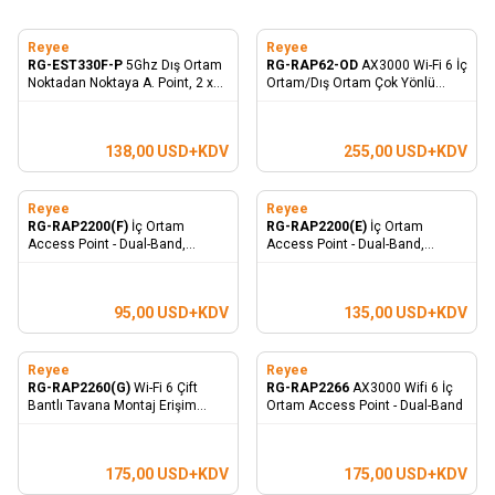
Reyee
Reyee
RG-EST330F-P
5Ghz Dış Ortam
RG-RAP62-OD
AX3000 Wi-Fi 6 İç
Noktadan Noktaya A. Point, 2 x
Ortam/Dış Ortam Çok Yönlü
PoE Port
Access Point
138,00
USD+KDV
255,00
USD+KDV
Reyee
Reyee
RG-RAP2200(F)
İç Ortam
RG-RAP2200(E)
İç Ortam
Access Point - Dual-Band,
Access Point - Dual-Band,
867Mbps at 5GHz + 400Mbps at
867Mbps at 5GHz + 400Mbps at
2.4GHz, 2 Fast Ethernet Port
2.4GHz, 2 Gigabit Ethernet Port
95,00
USD+KDV
135,00
USD+KDV
Reyee
Reyee
RG-RAP2260(G)
Wi-Fi 6 Çift
RG-RAP2266
AX3000 Wifi 6 İç
Bantlı Tavana Montaj Erişim
Ortam Access Point - Dual-Band
Noktası
175,00
USD+KDV
175,00
USD+KDV