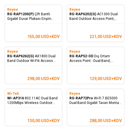
Reyee
Reyee
RG-RAP1200(P)
Çift Bantlı
RG-RAP6202(G)
AC1300 Dual
Gigabit Duvar Plakası Erişim
Band Outdoor Access Point,
Noktası
IP68 WaterProof
155,00
USD+KDV
221,00
USD+KDV
Reyee
Reyee
RG-RAP6262(G)
AX1800 Dual
RG-RAP52-OD
Dış Ortam
Band Outdoor Wi-Fi6 Access
Access Point - Dual-Band,
Point, IP68 WaterProof
867Mbps at 5GHz + 400Mbps at
2.4GHz, 1 Gigabit Ethernet Port,
IP65
298,00
USD+KDV
129,00
USD+KDV
Wi-Tek
Reyee
WI-AP316
802.11AC Dual Band
RG-RAP72Pro
Wi-Fi 7 BE5000
1200Mbps Wireless Outdoor
Dual-Band Gigabit Tavan Montaj
Access Point
AP
130,00
USD+KDV
288,00
USD+KDV