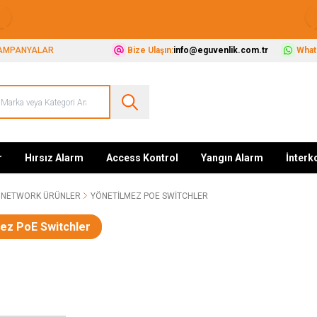
Güvenliğiniz İçin Her Şey Tek Adreste
AMPANYALAR
Bize Ulaşın:
info@eguvenlik.com.tr
Whats
r
Hırsız Alarm
Access Kontrol
Yangın Alarm
İnter
NETWORK ÜRÜNLER
YÖNETILMEZ POE SWITCHLER
ez PoE Switchler