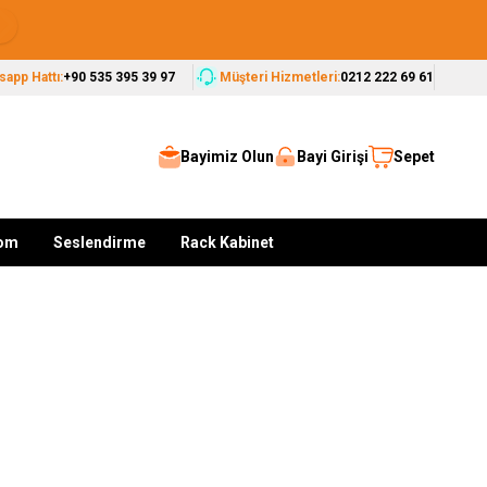
Seçkin Markalar, Güvenilir Çözümler
app Hattı:
+90 535 395 39 97
Müşteri Hizmetleri:
0212 222 69 61
Bayimiz Olun
Bayi Girişi
Sepet
kom
Seslendirme
Rack Kabinet