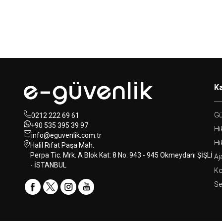
Ka
Gü
0212 222 69 61
+90 535 395 39 97
Hi
info@eguvenlik.com.tr
Hi
Halil Rıfat Paşa Mah.
Perpa Tic. Mrk. A Blok Kat: 8 No: 943 - 945 Okmeydanı ŞİŞLİ
Aj
- İSTANBUL
Ko
Se