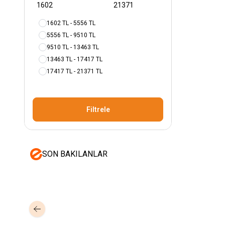
1602 TL - 5556 TL
5556 TL - 9510 TL
9510 TL - 13463 TL
13463 TL - 17417 TL
17417 TL - 21371 TL
Filtrele
SON BAKILANLAR
Mastertech
Hikvision
MTA-150
15 inc 2 Yollu Şarjlı 350W Aktif
DS-KAB6-ZU1
Yüz T
Portatif Ses Sistemi (2x El)
Braket
350,00
USD+KDV