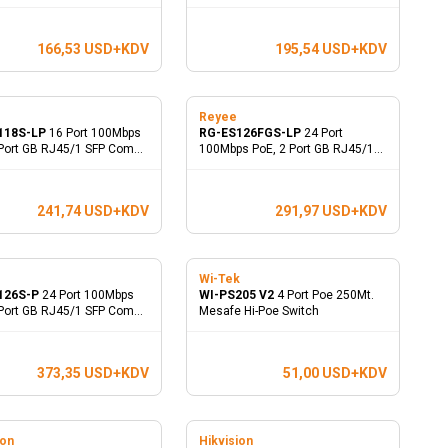
lmez Poe Switch
166,53
USD+KDV
195,54
USD+KDV
e
Reyee
118S-LP
16 Port 100Mbps
RG-ES126FGS-LP
24 Port
 Port GB RJ45/1 SFP Combo
100Mbps PoE, 2 Port GB RJ45/1
Yönetilmez PoE Switch
SFP Combo Uplink Ports
Yönetilmez PoE Switch
241,74
USD+KDV
291,97
USD+KDV
e
Wi-Tek
126S-P
24 Port 100Mbps
WI-PS205 V2
4 Port Poe 250Mt.
 Port GB RJ45/1 SFP Combo
Mesafe Hi-Poe Switch
 Ports Yönetilmez PoE
373,35
USD+KDV
51,00
USD+KDV
ion
Hikvision