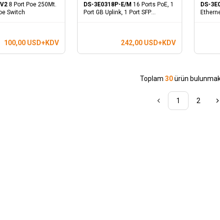
 V2
8 Port Poe 250Mt.
DS-3E0318P-E/M
16 Ports PoE, 1
DS-3E
oe Switch
Port GB Uplink, 1 Port SFP
Ethern
Yönetilmez Poe Switch
Switch
100,00
USD+KDV
242,00
USD+KDV
Toplam
30
ürün bulunmakt
1
2