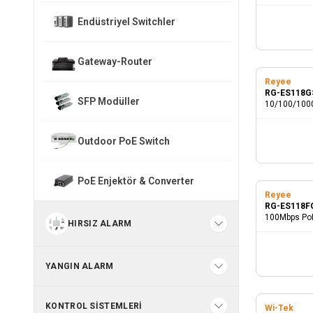
Yönetilmez 
Endüstriyel Switchler
Gateway-Router
Reyee
RG-ES118G
SFP Modüller
10/100/100
PoE Switch
Outdoor PoE Switch
PoE Enjektör & Converter
Reyee
RG-ES118F
100Mbps PoE
HIRSIZ ALARM
SFP Combo P
Switch
YANGIN ALARM
KONTROL SISTEMLERI
Wi-Tek