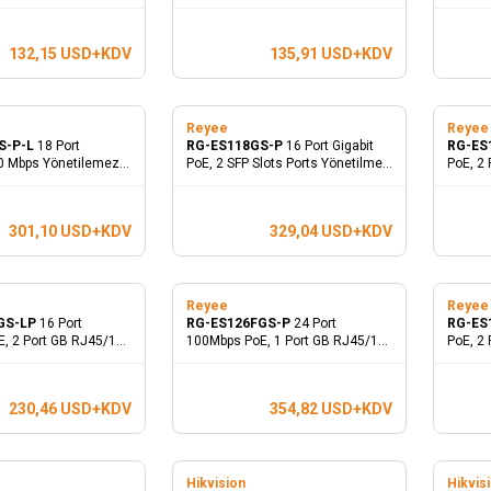
PoE Switch
Yönetilmez PoE Switch
Yöneti
132,15
USD+KDV
135,91
USD+KDV
Reyee
Reye
S-P-L
18 Port
RG-ES118GS-P
16 Port Gigabit
RG-ES
0 Mbps Yönetilemez
PoE, 2 SFP Slots Ports Yönetilmez
PoE, 2
PoE Switch
Ports 
301,10
USD+KDV
329,04
USD+KDV
Reyee
Reye
GS-LP
16 Port
RG-ES126FGS-P
24 Port
RG-ES
, 2 Port GB RJ45/1
100Mbps PoE, 1 Port GB RJ45/1
PoE, 2
orts Yönetilmez PoE
SFP Combo Uplink Ports
Uplink
Yönetilmez PoE Switch
Switch
230,46
USD+KDV
354,82
USD+KDV
Hikvision
Hikvis