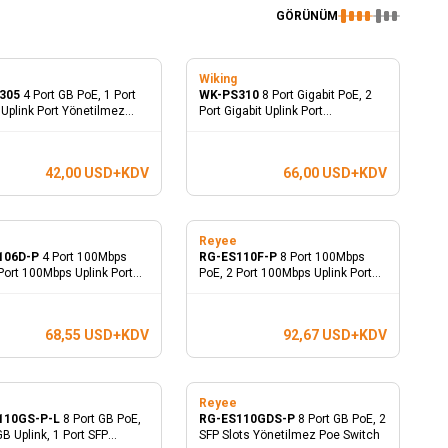
GÖRÜNÜM
g
Wiking
Yeni
305
4 Port GB PoE, 1 Port
WK-PS310
8 Port Gigabit PoE, 2
 Uplink Port Yönetilmez
Port Gigabit Uplink Port
itch
Yönetilmez PoE Switch
42,00
USD+KDV
66,00
USD+KDV
e
Reyee
106D-P
4 Port 100Mbps
RG-ES110F-P
8 Port 100Mbps
Port 100Mbps Uplink Port
PoE, 2 Port 100Mbps Uplink Port
lmez PoE Switch
Yönetilmez PoE Switch
68,55
USD+KDV
92,67
USD+KDV
e
Reyee
110GS-P-L
8 Port GB PoE,
RG-ES110GDS-P
8 Port GB PoE, 2
GB Uplink, 1 Port SFP
SFP Slots Yönetilmez Poe Switch