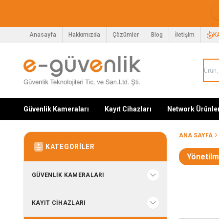
Anasayfa
Hakkımızda
Çözümler
Blog
İletişim
K
Güvenlik Kameraları
Kayıt Cihazları
Network Ürünle
ANA SAYFA
KATEGORILER
Yönetilm
GÜVENLIK KAMERALARI
KAYIT CIHAZLARI