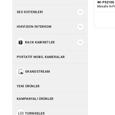
WI-PS210G
Mesafe Hi-P
SES SISTEMLERI
HIKVISION İNTERKOM
RACK KABINETLER
PORTATIF MOBIL KAMERALAR
GRANDSTREAM
YENI ÜRÜNLER
KAMPANYALI ÜRÜNLER
TURNIKELER