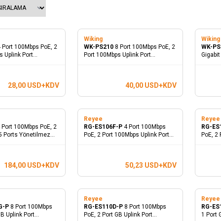
Wiking
Yeni
Wikin
Yeni
 Port 100Mbps PoE, 2
WK-PS210
8 Port 100Mbps PoE, 2
WK-PS
 Uplink Port
Port 100Mbps Uplink Port
Gigabit
PoE Switch
Yönetilmez PoE Switch
PoE Sw
28,00
USD+KDV
40,00
USD+KDV
Reyee
Reye
 Port 100Mbps PoE, 2
RG-ES106F-P
4 Port 100Mbps
RG-ES
5 Ports Yönetilmez
PoE, 2 Port 100Mbps Uplink Port
PoE, 2 
Yönetilmez PoE Switch
Yöneti
184,00
USD+KDV
50,23
USD+KDV
Reyee
Reye
G-P
8 Port 100Mbps
RG-ES110D-P
8 Port 100Mbps
RG-ES
GB Uplink Port
PoE, 2 Port GB Uplink Port
1 Port 