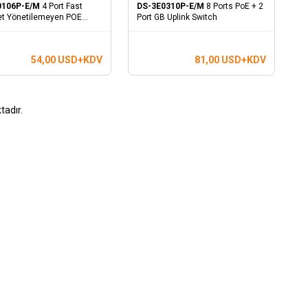
0106P-E/M
4 Port Fast
DS-3E0310P-E/M
8 Ports PoE + 2
et Yönetilemeyen POE
Port GB Uplink Switch
54,00
USD+KDV
81,00
USD+KDV
adır.