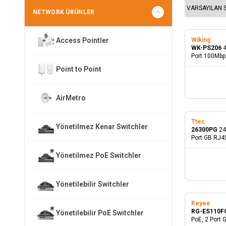
NETWORK ÜRÜNLER
Access Pointler
Wiking
Yeni
WK-PS206
4
Port 100Mbps
Yönetilmez 
Point to Point
AirMetro
Ttec
Yönetilmez Kenar Switchler
26300PG
24
Port GB RJ4
PoE Switch
Yönetilmez PoE Switchler
Yönetilebilir Switchler
Reyee
RG-ES110F
Yönetilebilir PoE Switchler
PoE, 2 Port 