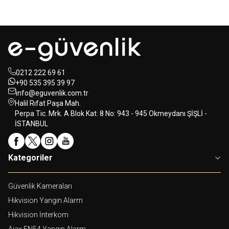
0212 222 69 61
+90 535 395 39 97
info@eguvenlik.com.tr
Halil Rıfat Paşa Mah.
Perpa Tic. Mrk. A Blok Kat: 8 No: 943 - 945 Okmeydanı ŞİŞLİ -
İSTANBUL
Kategoriler
Güvenlik Kameraları
Hikvision Yangın Alarm
Hikvision İnterkom
Ajax EN54 Yangın Alarm