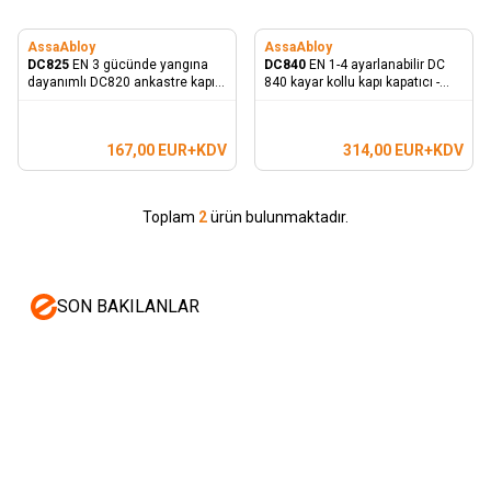
AssaAbloy
AssaAbloy
DC825
EN 3 gücünde yangına
DC840
EN 1-4 ayarlanabilir DC
dayanımlı DC820 ankastre kapı
840 kayar kollu kapı kapatıcı -
kapatıcı
Cam motion teknolojisine sahip
ankastre kapı kapatıcı
167,00
EUR+KDV
314,00
EUR+KDV
Toplam
2
ürün bulunmaktadır.
SON BAKILANLAR
Mastertech
Hikvision
MTA-150
15 inc 2 Yollu Şarjlı
DS-KAB6-ZU1
Yüz Terminalleri
350W Aktif Portatif Ses Sistemi
için Braket
(2x El)
350,00
USD+KDV
80,00
USD+KDV