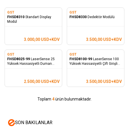
GST
GST
FHSD8310
Standart Display
FHSD8330
Dedektör Modülü
Modül
3.000,00
USD+KDV
3.500,00
USD+KDV
GST
GST
FHSD8025-99
LaserSense 25
FHSD8100-99
LaserSense 100
Yüksek Hassasiyetli Duman
Yüksek Hassasiyetli Çift Girişli
Dedektörü
Dedektör
2.500,00
USD+KDV
3.500,00
USD+KDV
Toplam
4
ürün bulunmaktadır.
SON BAKILANLAR