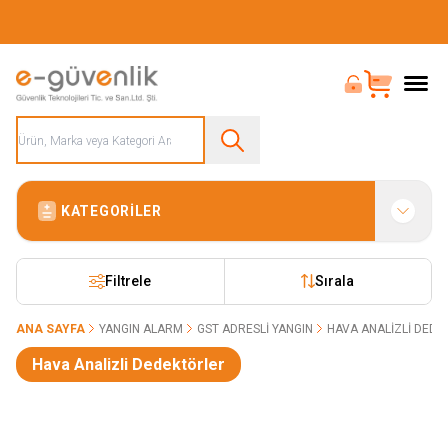
Güvenliğiniz İçin Her Şey Tek Adreste
Bayi Girişi
Sepet
KATEGORILER
Filtrele
Sırala
ANA SAYFA
YANGIN ALARM
GST ADRESLI YANGIN
HAVA ANALIZLI DED
Hava Analizli Dedektörler