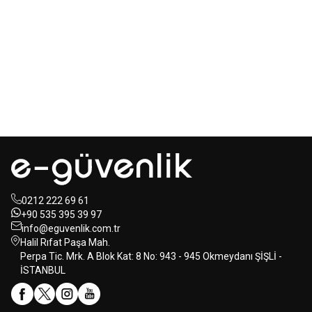
Mastertech
Hikvision
MTA-150
15 inc 2 Yollu Şarjlı
DS-KAB6-ZU1
Yüz Terminalleri
350W Aktif Portatif Ses Sistemi
için Braket
(2x El)
350,00
USD+KDV
80,00
USD+KDV
0212 222 69 61
+90 535 395 39 97
info@eguvenlik.com.tr
Halil Rıfat Paşa Mah.
Perpa Tic. Mrk. A Blok Kat: 8 No: 943 - 945 Okmeydanı ŞİŞLİ -
İSTANBUL