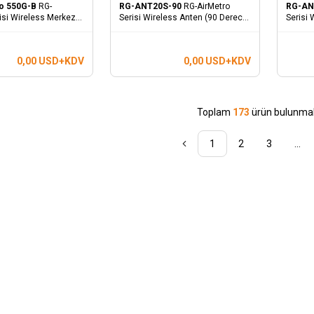
o 550G-B
RG-
RG-ANT20S-90
RG-AirMetro
RG-AN
isi Wireless Merkez
Serisi Wireless Anten (90 Derece
Serisi 
10KM)
Derece
0,00
USD+KDV
0,00
USD+KDV
Toplam
173
ürün bulunmak
1
2
3
...