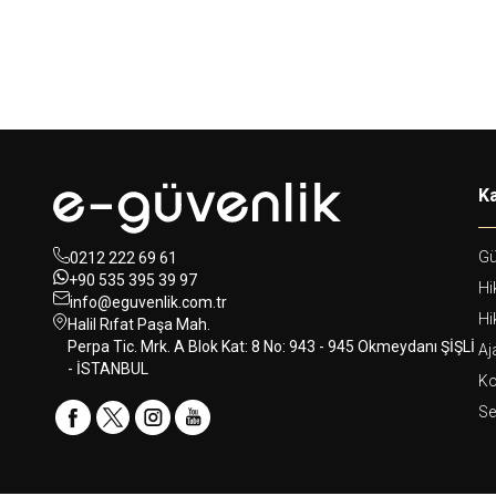
Ka
Gü
0212 222 69 61
+90 535 395 39 97
Hi
info@eguvenlik.com.tr
Hi
Halil Rıfat Paşa Mah.
Perpa Tic. Mrk. A Blok Kat: 8 No: 943 - 945 Okmeydanı ŞİŞLİ
Aj
- İSTANBUL
Ko
Se