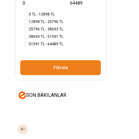
0 TL - 12898 TL
12898 TL - 25796 TL
25796 TL - 38693 TL
38693 TL - 51591 TL
51591 TL - 64489 TL
Filtrele
SON BAKILANLAR
Mastertech
Hikvision
MTA-150
15 inc 2 Yollu Şarjlı 350W Aktif
DS-KAB6-ZU1
Yüz T
Portatif Ses Sistemi (2x El)
Braket
350,00
USD+KDV