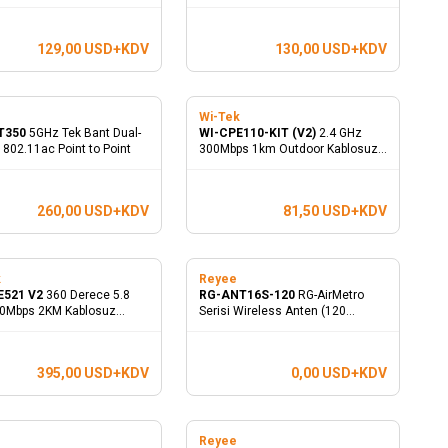
 400Mbps at 2.4GHz, 1
Access Point
 Ethernet Port, IP65
129,00
USD+KDV
130,00
USD+KDV
e
Wi-Tek
T350
5GHz Tek Bant Dual-
WI-CPE110-KIT (V2)
2.4 GHz
802.11ac Point to Point
300Mbps 1km Outdoor Kablosuz
Aktarıcı
260,00
USD+KDV
81,50
USD+KDV
k
Reyee
E521 V2
360 Derece 5.8
RG-ANT16S-120
RG-AirMetro
0Mbps 2KM Kablosuz
Serisi Wireless Anten (120
ı
Derece 5KM)
395,00
USD+KDV
0,00
USD+KDV
e
Reyee