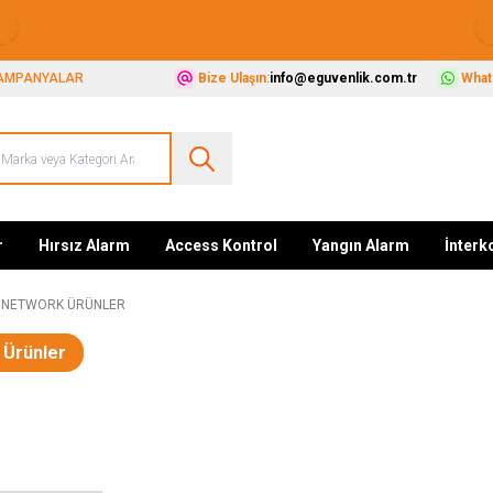
Güvenliğiniz İçin Her Şey Tek Adreste
AMPANYALAR
Bize Ulaşın:
info@eguvenlik.com.tr
Whats
r
Hırsız Alarm
Access Kontrol
Yangın Alarm
İnter
NETWORK ÜRÜNLER
 Ürünler