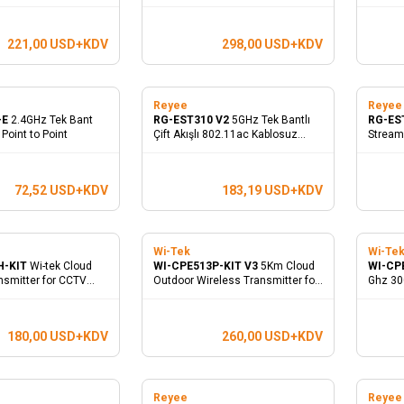
Point, IP68 WaterProof
5GHz +
Gigabit
221,00
USD+KDV
298,00
USD+KDV
Reyee
Reye
-E
2.4GHz Tek Bant
RG-EST310 V2
5GHz Tek Bantlı
RG-ES
Point to Point
Çift Akışlı 802.11ac Kablosuz
Stream 
Erişim Noktası
72,52
USD+KDV
183,19
USD+KDV
Wi-Tek
Wi-Te
H-KIT
Wi-tek Cloud
WI-CPE513P-KIT V3
5Km Cloud
WI-CP
nsmitter for CCTV
Outdoor Wireless Transmitter for
Ghz 30
tılır)
CCTV (Set olarak satılır)
Aktarıc
180,00
USD+KDV
260,00
USD+KDV
Reyee
Reye