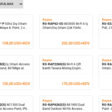
Reyee
Reye
F-P
5Ghz Dış Ortam
RG-RAP62-OD
AX3000 Wi-Fi 6 İç
RG-ES
taya A. Point, 2 x
Ortam/Dış Ortam Çok Yönlü
PoE, 2 
Access Point
Smart 
138,00
USD+KDV
255,00
USD+KDV
Reyee
Reye
0(E)
İç Ortam Access
RG-RAP2260(G)
Wi-Fi 6 Çift
RG-RA
-Band, 867Mbps at
Bantlı Tavana Montaj Erişim
Ortam 
bps at 2.4GHz, 2
Noktası
rnet Port
135,00
USD+KDV
175,00
USD+KDV
Reyee
Reye
2(G)
AC1300 Dual
RG-RAP6262(G)
AX1800 Dual
RG-RA
r Access Point, IP68
Band Outdoor Wi-Fi6 Access
Point -