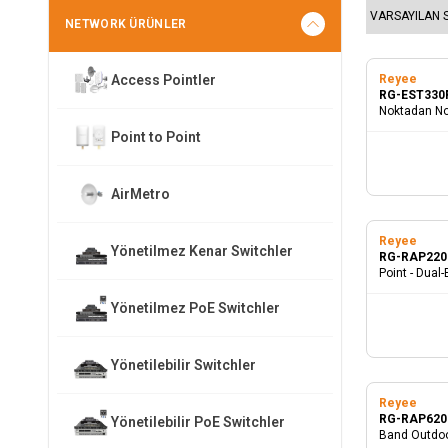
NETWORK ÜRÜNLER
Access Pointler
Reyee
RG-EST330
Noktadan Nok
PoE Port
Point to Point
AirMetro
Reyee
Yönetilmez Kenar Switchler
RG-RAP220
Point - Dual
5GHz + 400M
Gigabit Ethe
Yönetilmez PoE Switchler
Yönetilebilir Switchler
Reyee
RG-RAP620
Yönetilebilir PoE Switchler
Band Outdoo