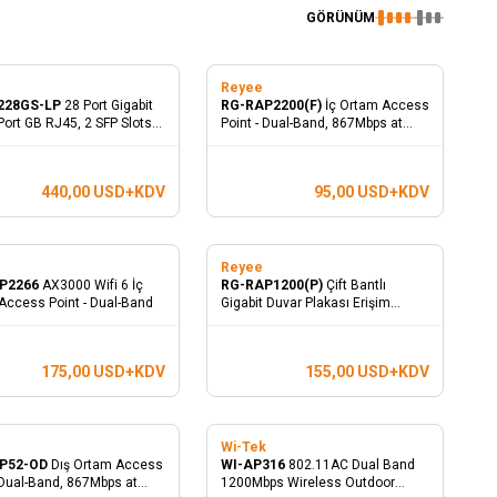
GÖRÜNÜM
e
Reyee
228GS-LP
28 Port Gigabit
RG-RAP2200(F)
İç Ortam Access
Port GB RJ45, 2 SFP Slots,
Point - Dual-Band, 867Mbps at
PoE Switch
5GHz + 400Mbps at 2.4GHz, 2
Fast Ethernet Port
440,00
USD+KDV
95,00
USD+KDV
e
Reyee
P2266
AX3000 Wifi 6 İç
RG-RAP1200(P)
Çift Bantlı
Access Point - Dual-Band
Gigabit Duvar Plakası Erişim
Noktası
175,00
USD+KDV
155,00
USD+KDV
e
Wi-Tek
P52-OD
Dış Ortam Access
WI-AP316
802.11AC Dual Band
 Dual-Band, 867Mbps at
1200Mbps Wireless Outdoor