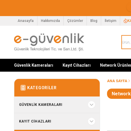
Anasayfa
Hakkımızda
Çözümler
Blog
İletişim
K
Güvenlik Kameraları
Kayıt Cihazları
Network Ürünle
ANA SAYFA
KATEGORILER
Network
GÜVENLIK KAMERALARI
KAYIT CIHAZLARI