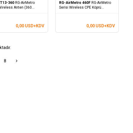
T13-360
RG-AirMetro
RG-AirMetro 460F
RG-AirMetro
Wireless Anten (360
Serisi Wireless CPE Köprü
 2 KM)
(Megabit)
0,00
USD+KDV
0,00
USD+KDV
tadır.
8