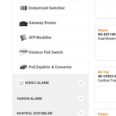
WaterProof
Endüstriyel Switchler
Gateway-Router
Reyee
RG-EST100
SFP Modüller
Dual-Stream 
Outdoor PoE Switch
PoE Enjektör & Converter
Wi-Tek
WI-CPE511
Outdoor Tra
HIRSIZ ALARM
(Set olarak sa
YANGIN ALARM
KONTROL SISTEMLERI
Reyee