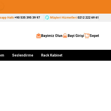
Seçkin Markalar, Güvenilir Çözümler
app Hattı:
+90 535 395 39 97
Müşteri Hizmetleri:
0212 222 69 61
Bayimiz Olun
Bayi Girişi
Sepet
kom
Seslendirme
Rack Kabinet