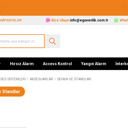
Güvenliğiniz İçin Her Şey Tek Adreste
AMPANYALAR
Bize Ulaşın:
info@eguvenlik.com.tr
Whats
r
Hırsız Alarm
Access Kontrol
Yangın Alarm
İnter
SES SISTEMLERI
AKSESUARLAR
SEHBA VE STANDLAR
 Standlar