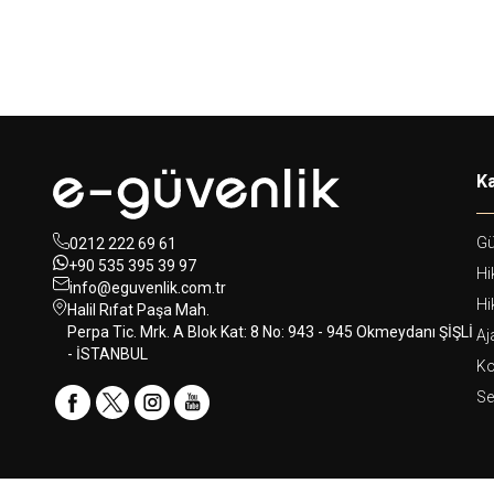
Ka
Gü
0212 222 69 61
+90 535 395 39 97
Hi
info@eguvenlik.com.tr
Hi
Halil Rıfat Paşa Mah.
Perpa Tic. Mrk. A Blok Kat: 8 No: 943 - 945 Okmeydanı ŞİŞLİ
Aj
- İSTANBUL
Ko
Se