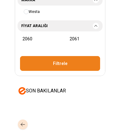
Westa
FIYAT ARALIĞI
Filtrele
SON BAKILANLAR
Mastertech
Hikvision
MTA-150
15 inc 2 Yollu Şarjlı 350W Aktif
DS-KAB6-ZU1
Yüz T
Portatif Ses Sistemi (2x El)
Braket
350,00
USD+KDV