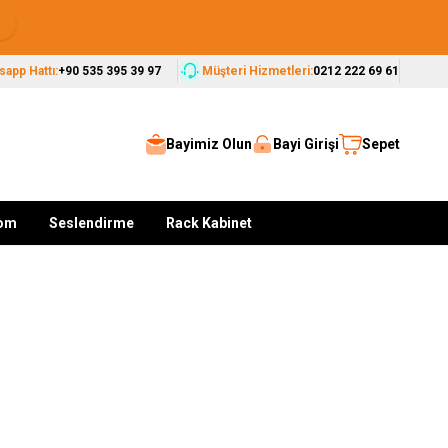
Seçkin Markalar, Güvenilir Çözümler
app Hattı:
+90 535 395 39 97
Müşteri Hizmetleri:
0212 222 69 61
Bayimiz Olun
Bayi Girişi
Sepet
kom
Seslendirme
Rack Kabinet