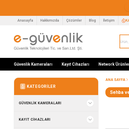
Anasayfa
Hakkımızda
Çözümler
Blog
İletişim
K
Güvenlik Kameraları
Kayıt Cihazları
Network Ürünle
ANA SAYFA
KATEGORILER
Sehba ve
GÜVENLIK KAMERALARI
KAYIT CIHAZLARI