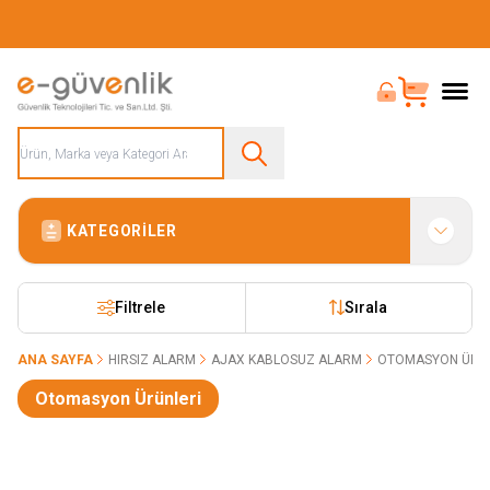
Güvenliğiniz İçin Her Şey Tek Adreste
Bayi Girişi
Sepet
KATEGORILER
Filtrele
Sırala
ANA SAYFA
HIRSIZ ALARM
AJAX KABLOSUZ ALARM
OTOMASYON ÜRÜ
Otomasyon Ürünleri