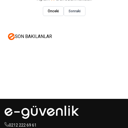
Önceki
Sonraki
SON BAKILANLAR
Mastertech
Hikvision
MTA-150
15 inc 2 Yollu Şarjlı
DS-KAB6-ZU1
Yüz Terminalleri
350W Aktif Portatif Ses Sistemi
için Braket
(2x El)
350,00
USD+KDV
80,00
USD+KDV
0212 222 69 61