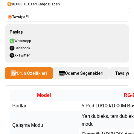
30.000 TL Üzeri Kargo Bizden
Tavsiye Et
Paylaş
Whatsapp
Facebook
X- Twitter
Ürün Özellikleri
Ödeme Seçenekleri
Tavsiye E
Model
RG-
Portlar
5 Port 10/100/1000M Ba
Yarı dubleks, tam duble
modu
Çalışma Modu