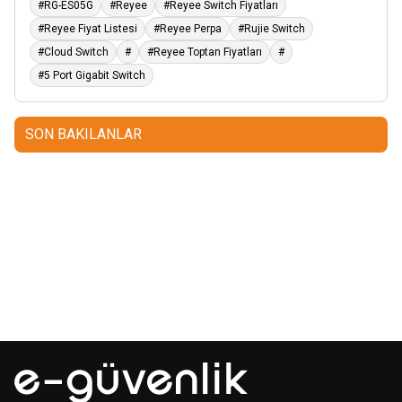
#RG-ES05G
#Reyee
#Reyee Switch Fiyatları
#Reyee Fiyat Listesi
#Reyee Perpa
#Rujie Switch
#Cloud Switch
#
#Reyee Toptan Fiyatları
#
#5 Port Gigabit Switch
SON BAKILANLAR
Mastertech
Hikvision
MTA-150
15 inc 2 Yollu Şarjlı
DS-KAB6-ZU1
Yüz Terminalleri
350W Aktif Portatif Ses Sistemi
için Braket
(2x El)
350,00
USD+KDV
80,00
USD+KDV