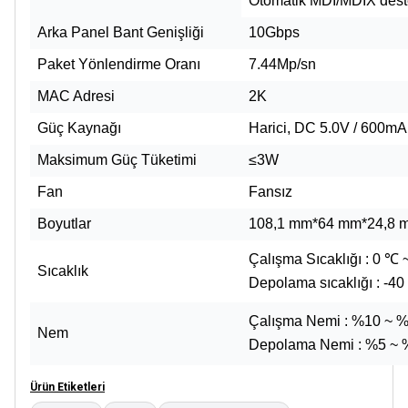
Otomatik MDI/MDIX dest
Arka Panel Bant Genişliği
10Gbps
Paket Yönlendirme Oranı
7.44Mp/sn
MAC Adresi
2K
Güç Kaynağı
Harici, DC 5.0V / 600mA
Maksimum Güç Tüketimi
≤3W
Fan
Fansız
Boyutlar
108,1 mm*64 mm*24,8 
Çalışma Sıcaklığı : 0 ℃
Sıcaklık
Depolama sıcaklığı : -4
Çalışma Nemi : %10 ~ 
Nem
Depolama Nemi : %5 ~
Ürün Etiketleri