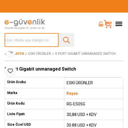
Güvenliğiniz İçin Her Şey Tek Adreste
Bayi Girişi
Sepet
Paylaş
ANA SAYFA
ESKİ ÜRÜNLER
5 PORT GIGABIT UNMANAGED SWITCH
5 Port Gigabit unmanaged Switch
Favoriye Ekle
Ürün Grubu
ESKİ ÜRÜNLER
Marka
Reyee
Ürün Kodu:
RG-ES05G
Liste Fiyatı
30,88
USD + KDV
Size Özel USD
30.88 USD + KDV