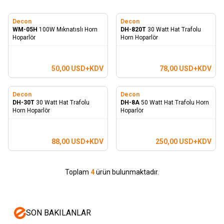
Decon
Decon
WM-05H
100W Mıknatıslı Horn
DH-820T
30 Watt Hat Trafolu
Hoparlör
Horn Hoparlör
50,00
USD+KDV
78,00
USD+KDV
Decon
Decon
DH-30T
30 Watt Hat Trafolu
DH-8A
50 Watt Hat Trafolu Horn
Horn Hoparlör
Hoparlör
88,00
USD+KDV
250,00
USD+KDV
Toplam
4
ürün bulunmaktadır.
SON BAKILANLAR