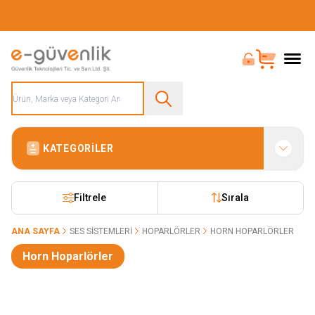
Güvenliğiniz İçin Her Şey Tek Adreste
Bayi Girişi
Sepet
KATEGORILER
Filtrele
Sırala
ANA SAYFA
SES SISTEMLERI
HOPARLÖRLER
HORN HOPARLÖRLER
Horn Hoparlörler