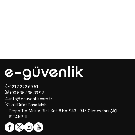
Mastertech
Hikvision
MTA-150
15 inc 2 Yollu Şarjlı
DS-KAB6-ZU1
Yüz Terminalleri
350W Aktif Portatif Ses Sistemi
için Braket
(2x El)
350,00
USD+KDV
80,00
USD+KDV
0212 222 69 61
+90 535 395 39 97
info@eguvenlik.com.tr
Halil Rıfat Paşa Mah.
Perpa Tic. Mrk. A Blok Kat: 8 No: 943 - 945 Okmeydanı ŞİŞLİ -
İSTANBUL