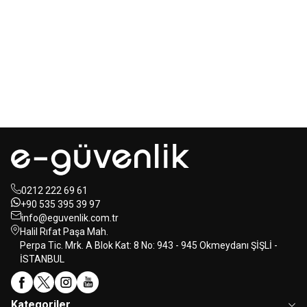
Mastertech
Hikvision
MTA-150
15 inc 2 Yollu Şarjlı
DS-KAB6-ZU1
Yüz Terminalleri
350W Aktif Portatif Ses Sistemi
için Braket
(2x El)
350,00
USD+KDV
80,00
USD+KDV
0212 222 69 61
+90 535 395 39 97
info@eguvenlik.com.tr
Halil Rıfat Paşa Mah.
Perpa Tic. Mrk. A Blok Kat: 8 No: 943 - 945 Okmeydanı ŞİŞLİ -
İSTANBUL
Kategoriler