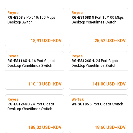
Reyee
Reyee
RG-ES08
8 Port 10/100 Mbps
RG-ES108D
8 Port 10/100 Mbps
Desktop Switch
Desktop Yönetilmez Switch
18,91
USD+KDV
25,52
USD+KDV
Reyee
Reyee
RG-ES116G-L
16 Port Gigabit
RG-ES124G-L
24 Port Gigabit
Desktop Yönetilmez Switch
Desktop Yönetilmez Switch
110,13
USD+KDV
141,00
USD+KDV
Reyee
Wi-Tek
RG-ES124GD
24 Port Gigabit
WI-SG105
5 Port Gigabit Switch
Desktop Yönetilmez Switch
188,02
USD+KDV
18,60
USD+KDV