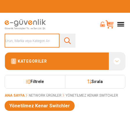
Güvenliğiniz İçin Her Şey Tek Adreste
Bayi Girişi
Sepet
KATEGORILER
Filtrele
Sırala
ANA SAYFA
NETWORK ÜRÜNLER
YÖNETILMEZ KENAR SWITCHLER
Yönetilmez Kenar Switchler