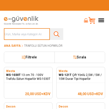
Güvenliğiniz İçin Her Şey Tek Adreste
Bayi Girişi
Sepet
ANA SAYFA
TRAFOLU SÜTUN HOPARLÖR
Filtrele
Sırala
Westa
Westa
WS-1030T
13 cm 70 - 100V
WS-121T
Çift Yönlü 2,5W / 5W /
Trafolu Sütun Hoparlör WS-1030T
10W Duvar Tipi Hoparlör
20,00
USD+KDV
48,00
USD+KDV
Decon
Decon