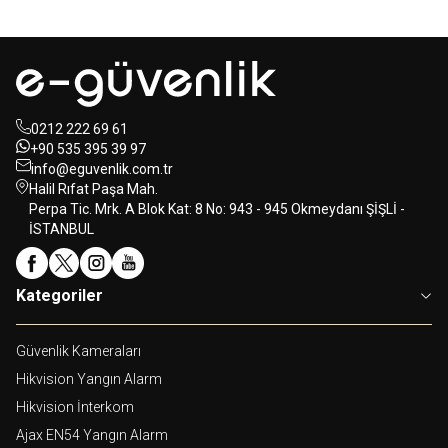
0212 222 69 61
+90 535 395 39 97
info@eguvenlik.com.tr
Halil Rıfat Paşa Mah.
Perpa Tic. Mrk. A Blok Kat: 8 No: 943 - 945 Okmeydanı ŞİŞLİ -
İSTANBUL
Kategoriler
Güvenlik Kameraları
Hikvision Yangın Alarm
Hikvision İnterkom
Ajax EN54 Yangın Alarm