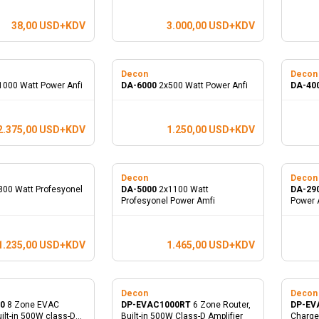
38,00
USD+KDV
3.000,00
USD+KDV
Decon
Deco
1000 Watt Power Anfi
DA-6000
2x500 Watt Power Anfi
DA-40
2.375,00
USD+KDV
1.250,00
USD+KDV
Decon
Deco
800 Watt Profesyonel
DA-5000
2x1100 Watt
DA-29
Profesyonel Power Amfi
Power 
1.235,00
USD+KDV
1.465,00
USD+KDV
Decon
Deco
80
8 Zone EVAC
DP-EVAC1000RT
6 Zone Router,
DP-EV
uilt-in 500W class-D
Built-in 500W Class-D Amplifier
Charge