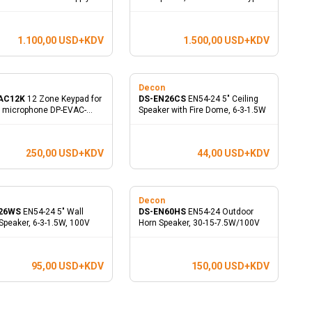
1.100,00
USD+KDV
1.500,00
USD+KDV
n
Decon
AC12K
12 Zone Keypad for
DS-EN26CS
EN54-24 5" Ceiling
 microphone DP-EVAC-
Speaker with Fire Dome, 6-3-1.5W
P
250,00
USD+KDV
44,00
USD+KDV
n
Decon
N26WS
EN54-24 5" Wall
DS-EN60HS
EN54-24 Outdoor
Speaker, 6-3-1.5W, 100V
Horn Speaker, 30-15-7.5W/100V
95,00
USD+KDV
150,00
USD+KDV