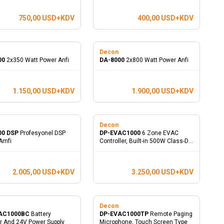
750,00
USD+KDV
400,00
USD+KDV
n
Decon
00
2x350 Watt Power Anfi
DA-8000
2x800 Watt Power Anfi
1.150,00
USD+KDV
1.900,00
USD+KDV
n
Decon
00 DSP
Profesyonel DSP
DP-EVAC1000
6 Zone EVAC
Amfi
Controller, Built-in 500W Class-D
Amplifier
2.005,00
USD+KDV
3.250,00
USD+KDV
n
Decon
AC1000BC
Battery
DP-EVAC1000TP
Remote Paging
r And 24V Power Supply
Microphone, Touch Screen Type