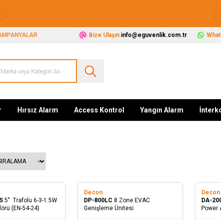
Güvenliğiniz İçin Her Şey Tek Adreste
AMPANYALAR
Bize Ulaşın:
info@eguvenlik.com.tr
Whats
r
Hırsız Alarm
Access Kontrol
Yangın Alarm
İnter
Decon
Deco
CS
5" Trafolu 6-3-1.5W
DP-800LC
8 Zone EVAC
DA-20
örü (EN-54-24)
Genişleme Ünitesi
Power 