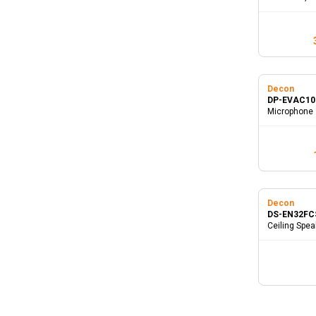
amplifier
Decon
DP-EVAC1
Microphone
Decon
DS-EN32F
Ceiling Spea
3-1.5W