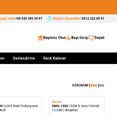
Seçkin Markalar, Güvenilir Çözümler
app Hattı:
+90 535 395 39 97
Müşteri Hizmetleri:
0212 222 69 61
Bayimiz Olun
Bayi Girişi
Sepet
kom
Seslendirme
Rack Kabinet
GÖRÜNÜM
n
Decon
00
2x300 Watt Profesyonel
DMA-150U
150W 8 ohm/100volt
Amfi
12-24DC Amplifier