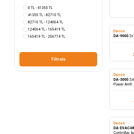
0 TL - 41355 TL
41355 TL - 82710 TL
82710 TL - 124064 TL
124064 TL - 165419 TL
Decon
DA-9000
2x
165419 TL - 206774 TL
Filtrele
Decon
DA-3000
2x
Power Amfi
Decon
DA-EVAC4
Controller, b