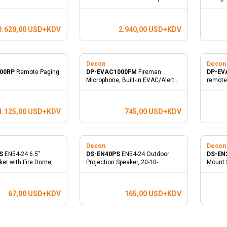
3.620,00
USD+KDV
2.940,00
USD+KDV
Decon
Deco
000RP
Remote Paging
DP-EVAC1000FM
Fireman
DP-EV
Microphone, Built-in EVAC/Alert
remote
Message
1000R
1.125,00
USD+KDV
745,00
USD+KDV
Decon
Deco
CS
EN54-24 6.5"
DS-EN40PS
EN54-24 Outdoor
DS-E
ker with Fire Dome, 6-
Projection Speaker, 20-10-
Mount 
5W/100V
67,00
USD+KDV
165,00
USD+KDV