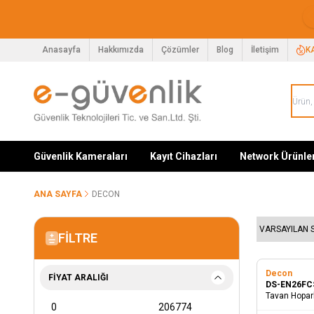
Anasayfa
Hakkımızda
Çözümler
Blog
İletişim
K
Güvenlik Kameraları
Kayıt Cihazları
Network Ürünle
ANA SAYFA
DECON
FILTRE
Decon
FIYAT ARALIĞI
DS-EN26F
Tavan Hoparl