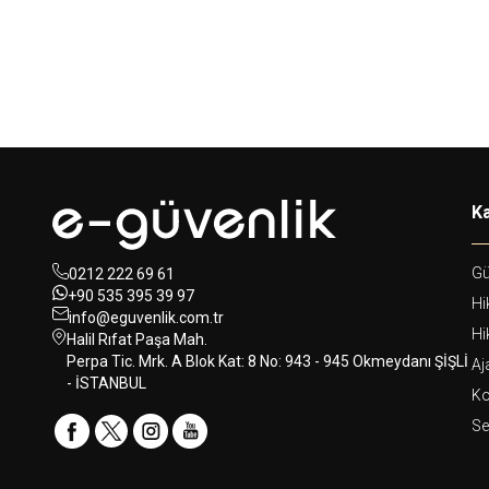
Ka
Gü
0212 222 69 61
+90 535 395 39 97
Hi
info@eguvenlik.com.tr
Hi
Halil Rıfat Paşa Mah.
Perpa Tic. Mrk. A Blok Kat: 8 No: 943 - 945 Okmeydanı ŞİŞLİ
Aj
- İSTANBUL
Ko
Se