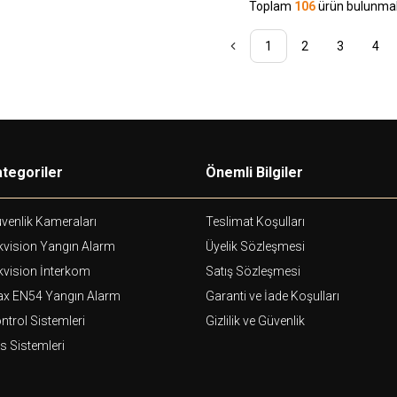
Toplam
106
ürün bulunmak
1
2
3
4
tegoriler
Önemli Bilgiler
venlik Kameraları
Teslimat Koşulları
kvision Yangın Alarm
Üyelik Sözleşmesi
kvision İnterkom
Satış Sözleşmesi
ax EN54 Yangın Alarm
Garanti ve İade Koşulları
ntrol Sistemleri
Gizlilik ve Güvenlik
s Sistemleri