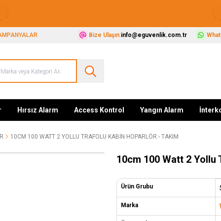
Güvenliğiniz İçin Her Şey Tek Adreste
AMPANYALAR
Bize Ulaşın:
info@eguvenlik.com.tr
Whats
r
Hırsız Alarm
Access Kontrol
Yangın Alarm
İnter
R
10CM 100 WATT 2 YOLLU TRAFOLU KABIN HOPARLÖR - TAKIM
10cm 100 Watt 2 Yollu 
Ürün Grubu
Marka