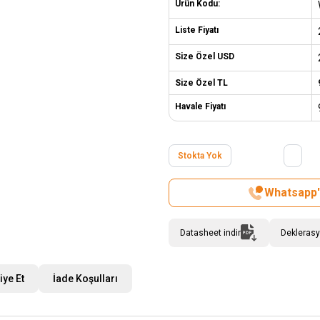
Ürün Kodu:
Liste Fiyatı
Size Özel USD
Size Özel TL
Havale Fiyatı
Stokta Yok
Whatsapp't
Datasheet indir
Deklerasy
iye Et
İade Koşulları