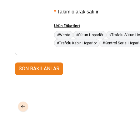
*
Takım olarak satılır
Ürün Etiketleri
#Westa
#Sütun Hoparlör
#Trafolu Sütun Ho
#Trafolu Kabin Hoparlör
#Kontrol Serisi Hoparl
SON BAKILANLAR
Mastertech
Hikvision
MTA-150
15 inc 2 Yollu Şarjlı 350W Aktif
DS-KAB6-ZU1
Yüz T
Portatif Ses Sistemi (2x El)
Braket
350,00
USD+KDV