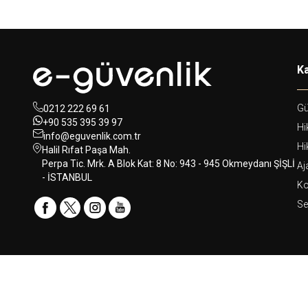
Ka
Gü
0212 222 69 61
+90 535 395 39 97
Hi
info@eguvenlik.com.tr
Hi
Halil Rıfat Paşa Mah.
Perpa Tic. Mrk. A Blok Kat: 8 No: 943 - 945 Okmeydanı ŞİŞLİ
Aj
- İSTANBUL
Ko
Se