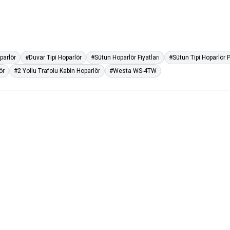
parlör
#Duvar Tipi Hoparlör
#Sütun Hoparlör Fiyatları
#Sütun Tipi Hoparlör 
ör
#2 Yollu Trafolu Kabin Hoparlör
#Westa WS-4TW
Hikvision
Hi
erminalleri için
DS-K1107AMK
Mifare Kart Okuyucu +
D
Tuş Takımı
İÇ
80,00
USD+KDV
60,00
USD+KDV