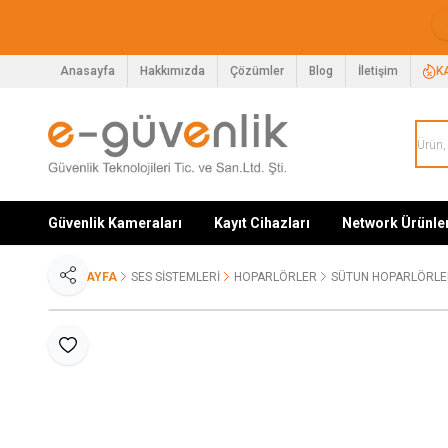
Anasayfa
Hakkımızda
Çözümler
Blog
İletişim
K
Güvenlik Kameraları
Kayıt Cihazları
Network Ürünle
ANA SAYFA
SES SISTEMLERI
HOPARLÖRLER
SÜTUN HOPARLÖRLE
Paylaş
Favoriye Ekle