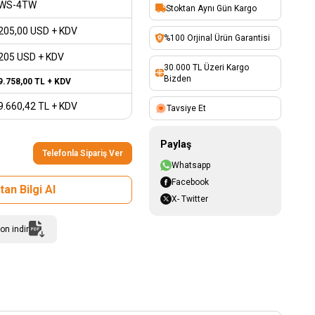
WS-4TW
Stoktan Aynı Gün Kargo
205,00
USD + KDV
%100 Orjinal Ürün Garantisi
205 USD + KDV
30.000 TL Üzeri Kargo
Bizden
9.758,00
TL + KDV
9.660,42
TL + KDV
Tavsiye Et
Paylaş
Telefonla Sipariş Ver
Whatsapp
Facebook
an Bilgi Al
X- Twitter
on indir