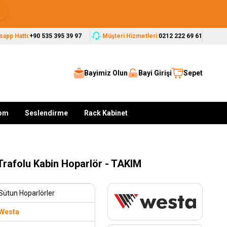
Seçkin Markalar, Güvenilir Çözümler
app Hattı:
+90 535 395 39 97
Müşteri Hizmetleri:
0212 222 69 61
Bayimiz Olun
Bayi Girişi
Sepet
kom
Seslendirme
Rack Kabinet
Trafolu Kabin Hoparlör - TAKIM
Sütun Hoparlörler
Westa