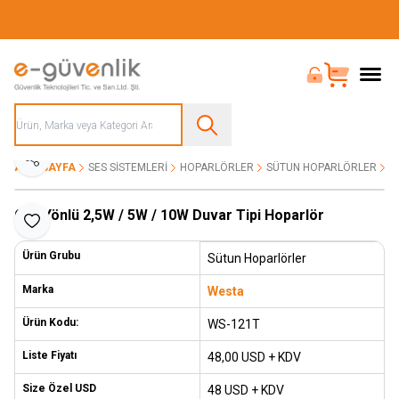
Güvenliğiniz İçin Her Şey Tek Adreste
Bayi Girişi
Sepet
Paylaş
ANA SAYFA
SES SISTEMLERI
HOPARLÖRLER
SÜTUN HOPARLÖRLER
Ç
Çift Yönlü 2,5W / 5W / 10W Duvar Tipi Hoparlör
Favoriye Ekle
Ürün Grubu
Sütun Hoparlörler
Marka
Westa
Ürün Kodu:
WS-121T
Liste Fiyatı
48,00
USD + KDV
Size Özel USD
48 USD + KDV