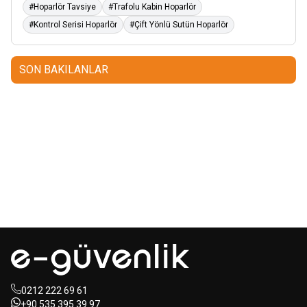
#Hoparlör Tavsiye
#Trafolu Kabin Hoparlör
#Kontrol Serisi Hoparlör
#Çift Yönlü Sutün Hoparlör
SON BAKILANLAR
Mastertech
Hikvision
MTA-150
15 inc 2 Yollu Şarjlı
DS-KAB6-ZU1
Yüz Terminalleri
350W Aktif Portatif Ses Sistemi
için Braket
(2x El)
350,00
USD+KDV
80,00
USD+KDV
0212 222 69 61
+90 535 395 39 97