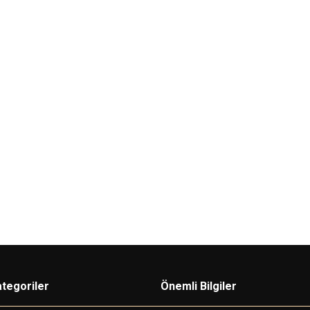
Hikvision
Hi
erminalleri için
DS-K1107AMK
Mifare Kart Okuyucu +
D
Tuş Takımı
İÇ
80,00
USD+KDV
60,00
USD+KDV
tegoriler
Önemli Bilgiler