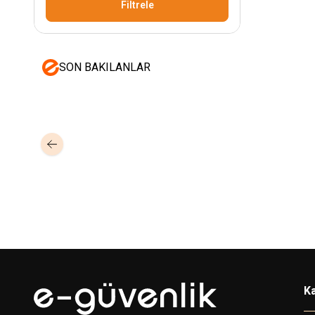
Filtrele
SON BAKILANLAR
Mastertech
Hikvision
MTA-150
15 inc 2 Yollu Şarjlı 350W Aktif
DS-KAB6-ZU1
Yüz T
Portatif Ses Sistemi (2x El)
Braket
350,00
USD+KDV
Ka