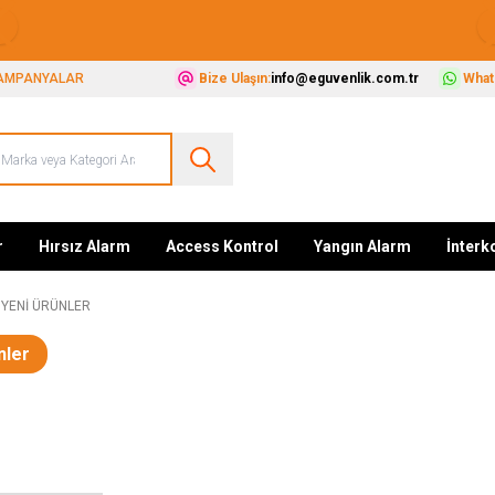
Güvenliğiniz İçin Her Şey Tek Adreste
AMPANYALAR
Bize Ulaşın:
info@eguvenlik.com.tr
Whats
r
Hırsız Alarm
Access Kontrol
Yangın Alarm
İnter
YENI ÜRÜNLER
nler