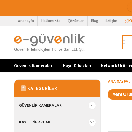
Anasayfa
Hakkımızda
Çözümler
Blog
İletişim
K
Güvenlik Kameraları
Kayıt Cihazları
Network Ürünle
ANA SAYFA
KATEGORILER
Yeni Ürü
GÜVENLIK KAMERALARI
KAYIT CIHAZLARI