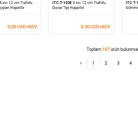
4 inc 12 cm Trafolu
ITC T-103E
3 inc 12 cm Trafolu
ITC T
lçıpan Hoparlör
Duvar Tipi Hoparlör
Gömme 
0,00
USD+KDV
0,00
USD+KDV
Toplam
107
ürün bulunmak
1
2
3
4