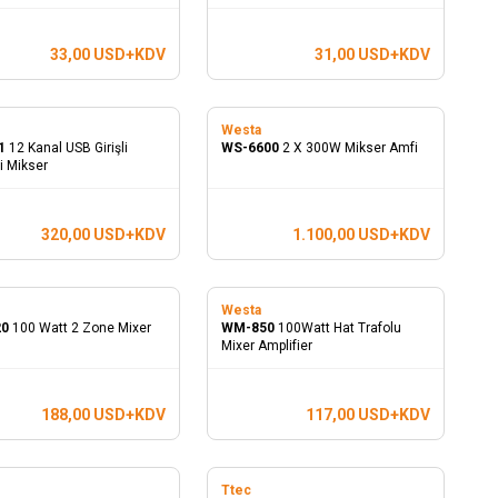
33,00
USD+KDV
31,00
USD+KDV
Westa
1
12 Kanal USB Girişli
WS-6600
2 X 300W Mikser Amfi
i Mikser
320,00
USD+KDV
1.100,00
USD+KDV
Westa
20
100 Watt 2 Zone Mixer
WM-850
100Watt Hat Trafolu
Mixer Amplifier
188,00
USD+KDV
117,00
USD+KDV
Ttec