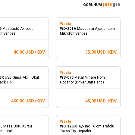
GÖRÜNÜM
Westa
9
Masaüstü Akrobat
WD-201A
Masaüstü Ayarlanabilir
on Sehpası
Mikrofon Sehpası
40,00
USD+KDV
35,00
USD+KDV
Westa
7R
USB Girişli Akıllı Okul
WS-070
Metal Minare Horn
ack Tipi
Hoparlör (Driver Ünit Hariç)
450,00
USD+KDV
45,00
USD+KDV
Westa
75
Masa Üstü Kürsü
WS-1260T
6,5 inc 16 cm Trafolu
u - Işıklı
Tavan Tipi Hoparlör