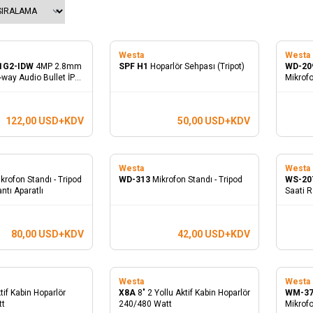
Westa
Westa
1G2-IDW
4MP 2.8mm
SPF H1
Hoparlör Sehpası (Tripot)
WD-20
way Audio Bullet İP
Mikrof
122,00
USD+KDV
50,00
USD+KDV
Westa
Westa
krofon Standı - Tripod
WD-313
Mikrofon Standı - Tripod
WS-20
ntı Aparatlı
Saati R
80,00
USD+KDV
42,00
USD+KDV
Westa
Westa
ktif Kabin Hoparlör
X8A
8" 2 Yollu Aktif Kabin Hoparlör
WM-3
tt
240/480 Watt
Mikrofon