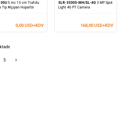
-105U
5 inc 13 cm Trafolu
SLR-3330S-MH/SL-4G
3 MP Spot
Tip Alçıpan Hoparlör
Light 4G PT Camera
0,00
USD+KDV
168,00
USD+KDV
tadır.
5