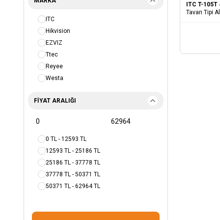
MARKA
ITC T-105T
Tavan Tipi A
ITC
Hikvision
EZVIZ
Ttec
Reyee
Westa
FIYAT ARALIĞI
0 TL - 12593 TL
12593 TL - 25186 TL
25186 TL - 37778 TL
37778 TL - 50371 TL
50371 TL - 62964 TL