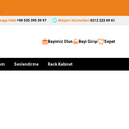
Seçkin Markalar, Güvenilir Çözümler
app Hattı:
+90 535 395 39 97
Müşteri Hizmetleri:
0212 222 69 61
Bayimiz Olun
Bayi Girişi
Sepet
kom
Seslendirme
Rack Kabinet