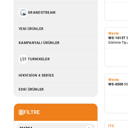
GRANDSTREAM
YENI ÜRÜNLER
Westa
WS-1013T
5
Gömme Tip A
KAMPANYALI ÜRÜNLER
TURNIKELER
HIKVISION 4 SERIES
Westa
WS-6500
50
ESKİ ÜRÜNLER
FILTRE
ITC