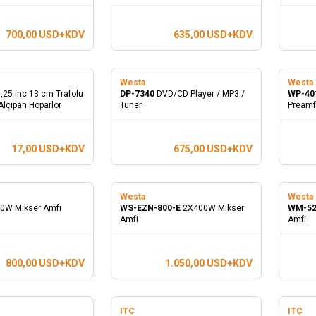
700,00
USD+KDV
635,00
USD+KDV
Westa
Westa
,25 inc 13 cm Trafolu
DP-7340
DVD/CD Player / MP3 /
WP-40
lçıpan Hoparlör
Tuner
Preamf
17,00
USD+KDV
675,00
USD+KDV
Westa
Westa
0W Mikser Amfi
WS-EZN-800-E
2X400W Mikser
WM-5
Amfi
Amfi
800,00
USD+KDV
1.050,00
USD+KDV
ITC
ITC