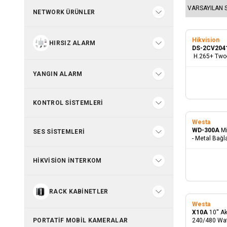
NETWORK ÜRÜNLER
Hikvision
HIRSIZ ALARM
DS-2CV204
H.265+ Two-
Kamera
YANGIN ALARM
KONTROL SISTEMLERI
Westa
WD-300A
Mi
SES SISTEMLERI
- Metal Bağla
HIKVISION İNTERKOM
RACK KABINETLER
Westa
X10A
10'' A
PORTATIF MOBIL KAMERALAR
240/480 Wa