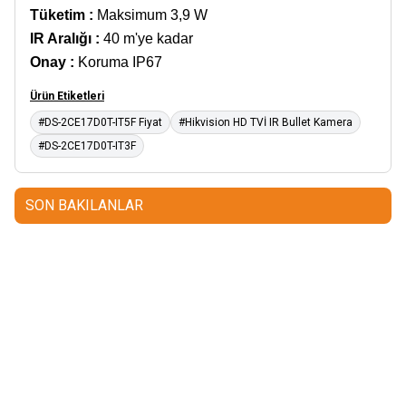
Tüketim
:
Maksimum 3,9 W
IR Aralığı
:
40 m'ye kadar
Onay
:
Koruma IP67
Ürün Etiketleri
#DS-2CE17D0T-IT5F Fiyat
#Hikvision HD TVİ IR Bullet Kamera
#DS-2CE17D0T-IT3F
SON BAKILANLAR
Grandstream
Grandstream
SM1310-10KM-10G
Grandstream
SM1310-20KM-1.25G
SFP+ Fiber Module
Grandstream SFP+ Fiber Module
51,00
USD+KDV
28,00
USD+KDV