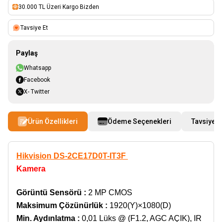
30.000 TL Üzeri Kargo Bizden
Tavsiye Et
Paylaş
Whatsapp
Facebook
X- Twitter
Ürün Özellikleri
Ödeme Seçenekleri
Tavsiye E
Hikvision DS-2CE17D0T-IT3F
Kamera
Görüntü Sensörü :
2 MP CMOS
Maksimum Çözünürlük
:
1920(Y)×1080(D)
Min. Aydınlatma
:
0,01 Lüks @ (F1.2, AGC AÇIK), IR