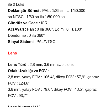
ile 0 Lüks
Deklanşör Süresi
:
PAL : 1/25 sn ila 1/50.000
sn NTSC : 1/30 sn ila 1/50.000 sn
Gündüz ve Gece
:
ICR
Açı Ayarı
:
Pan : 0 ila 360°, Eğim : 0 ila 180°,
Döndürme : 0 ila 360°
Sinyal Sistemi
:
PAL/NTSC
Lens
Lens Türü
:
2,8 mm, 3,6 mm sabit lens
Odak Uzaklığı ve FOV :
2,8 mm, yatay FOV : 106,4°, dikey FOV : 57,9°, çapraz
FOV : 124,6°
3,6 mm, yatay FOV : 79,6°, dikey FOV : 43,5°, çapraz
FOV : 93,7°