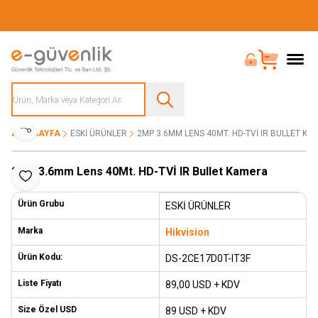
Güvenliğiniz İçin Her Şey Tek Adreste
Bayi Girişi
Sepet
Paylaş
ANA SAYFA
ESKİ ÜRÜNLER
2MP 3.6MM LENS 40MT. HD-TVİ IR BULLET K
2MP 3.6mm Lens 40Mt. HD-TVİ IR Bullet Kamera
Favoriye Ekle
Ürün Grubu
ESKİ ÜRÜNLER
Marka
Hikvision
Ürün Kodu:
DS-2CE17D0T-IT3F
Liste Fiyatı
89,00
USD + KDV
Size Özel USD
89 USD + KDV