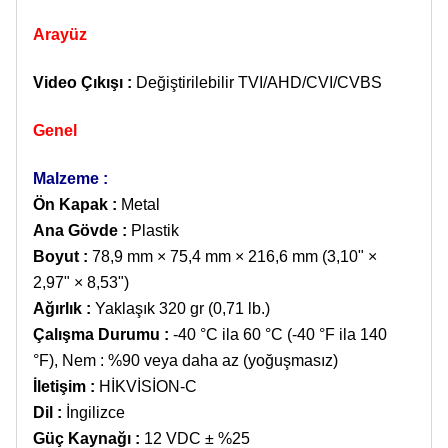
Arayüz
Video Çıkışı
:
Değiştirilebilir TVI/AHD/CVI/CVBS
Genel
Malzeme :
Ön Kapak :
Metal
Ana Gövde :
Plastik
Boyut
:
78,9 mm × 75,4 mm × 216,6 mm (3,10" ×
2,97" × 8,53")
Ağırlık
:
Yaklaşık 320 gr (0,71 lb.)
Çalışma Durumu
:
-40 °C ila 60 °C (-40 °F ila 140
°F), Nem : %90 veya daha az (yoğuşmasız)
İletişim
:
HİKVİSİON-C
Dil
:
İngilizce
Güç Kaynağı
:
12 VDC ± %25