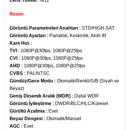
Lens Yuvası :
M12
Resim
Görüntü Parametreleri Anahtarı
:
STD/
HIGH-SAT
Görüntü Ayarları
:
Parlaklık, Keskinlik, Akıllı IR
Kare Hızı :
TVI :
1080P@30fps, 1080P@25fps
CVI :
1080P@30fps, 1080P@25fps
AHD :
1080P@30fps, 1080P@25fps
CVBS :
PAL/NTSC
Gündüz/Gece Modu
:
Otomatik/Renkli/S/B (Siyah ve
Beyaz)
Geniş Dinamik Aralık (WDR)
:
Dijital WDR
Görüntü İyileştirme
:
DWDR/BLC/HLC/Küresel
Gürültü Azaltma
:
Evet
Beyaz Dengesi
:
Otomatik/Manuel
AGC
:
Evet