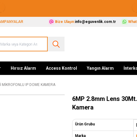
Güvenliğiniz İçin Her Şey Tek Adreste
AMPANYALAR
Bize Ulaşın:
info@eguvenlik.com.tr
Whats
r
Hırsız Alarm
Access Kontrol
Yangın Alarm
İnter
ILI MIKROFONLU IP DOME KAMERA
6MP 2.8mm Lens 30Mt. 
Kamera
Ürün Grubu
Marka