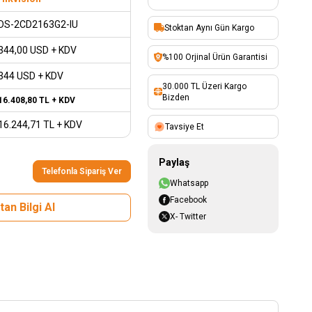
DS-2CD2163G2-IU
Stoktan Aynı Gün Kargo
344,00
USD + KDV
%100 Orjinal Ürün Garantisi
344 USD + KDV
30.000 TL Üzeri Kargo
Bizden
16.408,80
TL + KDV
16.244,71
TL + KDV
Tavsiye Et
Paylaş
Telefonla Sipariş Ver
Whatsapp
Facebook
an Bilgi Al
X- Twitter