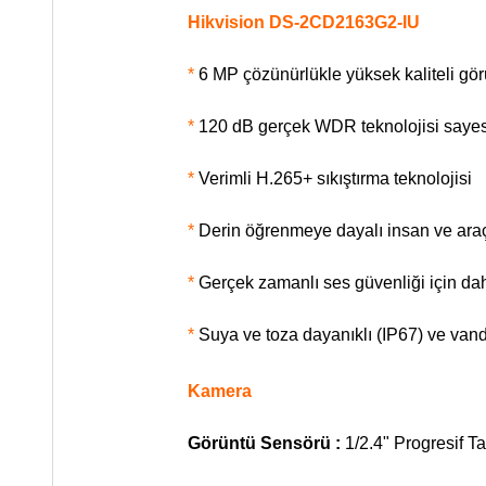
Hikvision DS-2CD2163G2-IU
*
6 MP çözünürlükle yüksek kaliteli gö
*
120 dB gerçek WDR teknolojisi sayesi
*
Verimli H.265+ sıkıştırma teknolojisi
*
Derin öğrenmeye dayalı insan ve araç
*
Gerçek zamanlı ses güvenliği için dah
*
Suya ve toza dayanıklı (IP67) ve vand
Kamera
Görüntü Sensörü :
1/2.4" Progresif