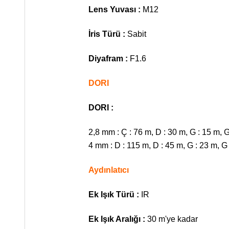
Lens Yuvası :
M12
İris Türü :
Sabit
Diyafram :
F1.6
DORI
DORI :
2,8 mm : Ç : 76 m, D : 30 m, G : 15 m, G
4 mm : D : 115 m, D : 45 m, G : 23 m, G
Aydınlatıcı
Ek Işık Türü :
IR
Ek Işık Aralığı :
30 m'ye kadar