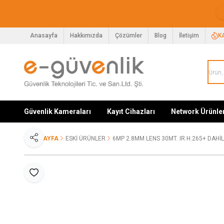
Anasayfa
Hakkımızda
Çözümler
Blog
İletişim
K
Güvenlik Kameraları
Kayıt Cihazları
Network Ürünle
ANA SAYFA
ESKİ ÜRÜNLER
6MP 2.8MM LENS 30MT. IR H.265+ DAH
Paylaş
Favoriye Ekle