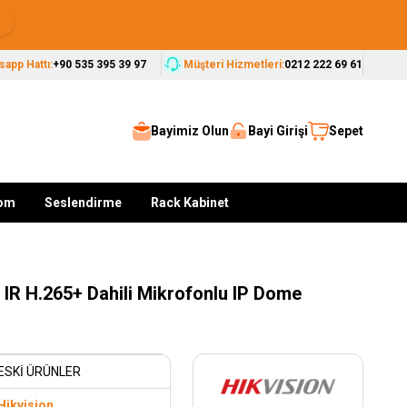
Seçkin Markalar, Güvenilir Çözümler
app Hattı:
+90 535 395 39 97
Müşteri Hizmetleri:
0212 222 69 61
Bayimiz Olun
Bayi Girişi
Sepet
kom
Seslendirme
Rack Kabinet
IR H.265+ Dahili Mikrofonlu IP Dome
ESKİ ÜRÜNLER
Hikvision