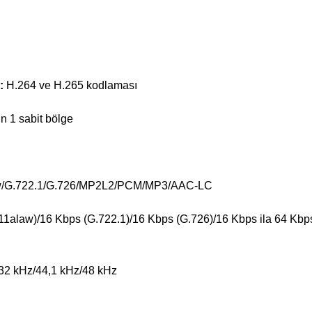
 :
H.264 ve H.265 kodlaması
in 1 sabit bölge
w/G.722.1/G.726/MP2L2/PCM/MP3/AAC-LC
1alaw)/16 Kbps (G.722.1)/16 Kbps (G.726)/16 Kbps ila 64 Kbp
32 kHz/44,1 kHz/48 kHz