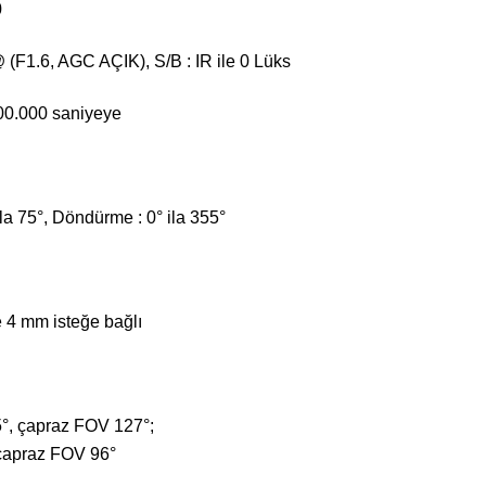
0
 (F1.6, AGC AÇIK), S/B : IR ile 0 Lüks
00.000 saniyeye
ila 75°, Döndürme : 0° ila 355°
e 4 mm isteğe bağlı
°, çapraz FOV 127°;
çapraz FOV 96°