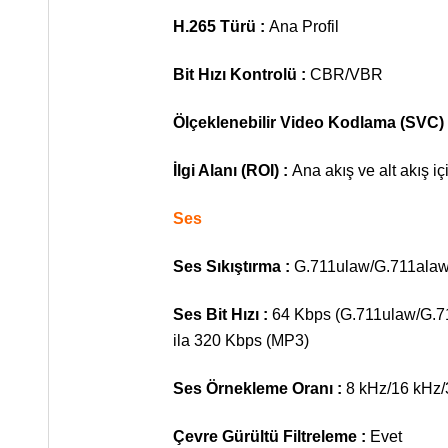
H.265 Türü :
Ana Profil
Bit Hızı Kontrolü :
CBR/VBR
Ölçeklenebilir Video Kodlama (SVC)
İlgi Alanı (ROI) :
Ana akış ve alt akış iç
Ses
Ses Sıkıştırma :
G.711ulaw/G.711ala
Ses Bit Hızı :
64 Kbps (G.711ulaw/G.71
ila 320 Kbps (MP3)
Ses Örnekleme Oranı :
8 kHz/16 kHz/
Çevre Gürültü Filtreleme :
Evet