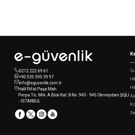
Ka
Gü
0212 222 69 61
+90 535 395 39 97
Hi
info@eguvenlik.com.tr
Hi
Halil Rıfat Paşa Mah.
Perpa Tic. Mrk. A Blok Kat: 8 No: 943 - 945 Okmeydanı ŞİŞLİ
Aj
- İSTANBUL
Ko
Se