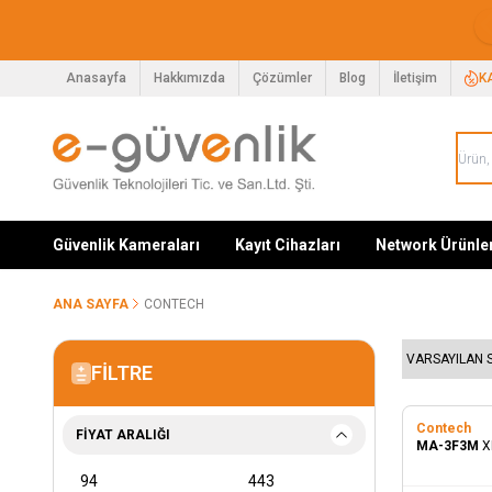
Anasayfa
Hakkımızda
Çözümler
Blog
İletişim
K
Güvenlik Kameraları
Kayıt Cihazları
Network Ürünle
ANA SAYFA
CONTECH
FILTRE
Contech
FIYAT ARALIĞI
MA-3F3M
X