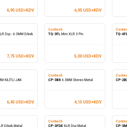
6,95
USD+KDV
6,95
USD+KDV
Contech
Conte
LR Dişi - 6.3MM Erkek
TQ-3FL
Mini XLR 3 Pin
TQ-4F
7,75
USD+KDV
5,00
USD+KDV
Contech
Conte
M KİLİTLİ JAK
CP-3BX
6.3MM Stereo Metal
CP-2B
6,45
USD+KDV
4,15
USD+KDV
Contech
Conte
LR Erkek Metal
CP-3FDX
XLR Dişi Metal
CP-3