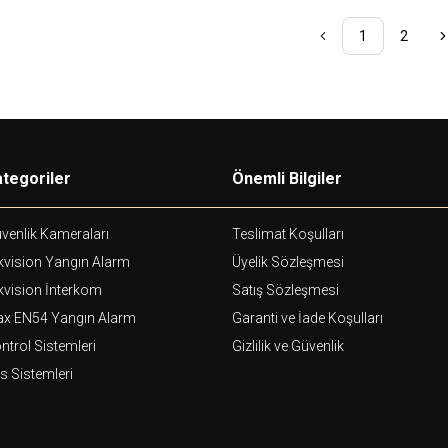
1
2
tegoriler
Önemli Bilgiler
venlik Kameraları
Teslimat Koşulları
kvision Yangın Alarm
Üyelik Sözleşmesi
kvision İnterkom
Satış Sözleşmesi
ax EN54 Yangın Alarm
Garanti ve İade Koşulları
ntrol Sistemleri
Gizlilik ve Güvenlik
s Sistemleri