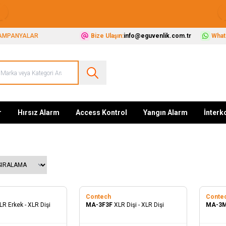
Güvenliğiniz İçin Her Şey Tek Adreste
AMPANYALAR
Bize Ulaşın:
info@eguvenlik.com.tr
Whats
r
Hırsız Alarm
Access Kontrol
Yangın Alarm
İnter
Contech
Conte
LR Erkek - XLR Dişi
MA-3F3F
XLR Dişi - XLR Dişi
MA-3