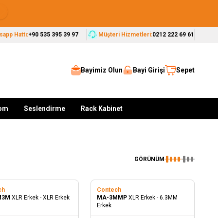
Seçkin Markalar, Güvenilir Çözümler
app Hattı:
+90 535 395 39 97
Müşteri Hizmetleri:
0212 222 69 61
Bayimiz Olun
Bayi Girişi
Sepet
kom
Seslendirme
Rack Kabinet
GÖRÜNÜM
ch
Contech
M3M
XLR Erkek - XLR Erkek
MA-3MMP
XLR Erkek - 6.3MM
Erkek