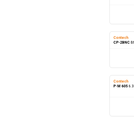
Contech
CP-2BNC
B
Contech
P-M 605
6.