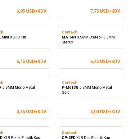
6,95
USD+KDV
7,75
USD+KDV
ch
Contech
L
Mini XLR 3 Pin
MA-663
3.5MM Stereo - 6.3MM
Stereo
6,45
USD+KDV
6,45
USD+KDV
ch
Contech
X
6.3MM Mono Metal
P-M613G
6.3MM Mono Metal
Gold
4,15
USD+KDV
4,00
USD+KDV
ch
Contech
MD
XLR Erkek Plastik Kap.
CP-3FD
XLR Dişi Plastik Kap.