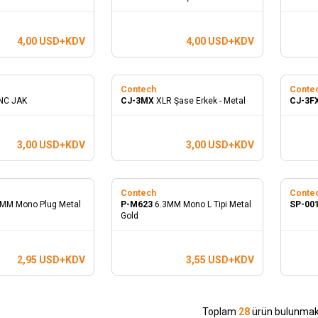
4,00
USD+KDV
4,00
USD+KDV
Contech
Conte
NC JAK
CJ-3MX
XLR Şase Erkek - Metal
CJ-3F
3,00
USD+KDV
3,00
USD+KDV
Contech
Conte
3MM Mono Plug Metal
P-M623
6.3MM Mono L Tipi Metal
SP-00
Gold
2,95
USD+KDV
3,55
USD+KDV
Toplam
28
ürün bulunmakt