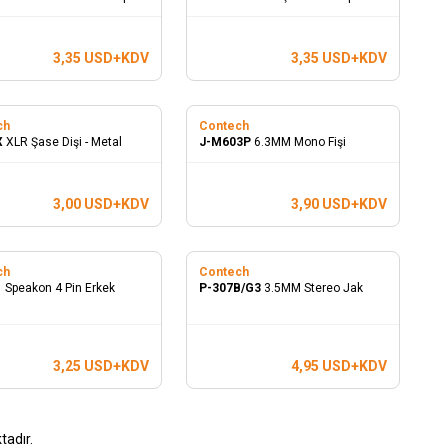
3,35
USD+KDV
3,35
USD+KDV
ch
Contech
X
XLR Şase Dişi - Metal
J-M603P
6.3MM Mono Fişi
3,00
USD+KDV
3,90
USD+KDV
ch
Contech
1
Speakon 4 Pin Erkek
P-307B/G3
3.5MM Stereo Jak
3,25
USD+KDV
4,95
USD+KDV
adır.