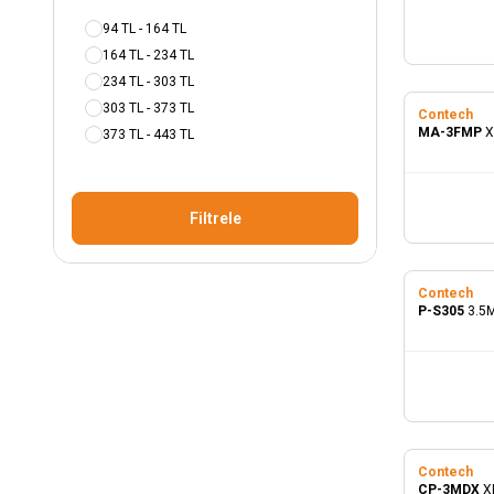
94 TL - 164 TL
164 TL - 234 TL
234 TL - 303 TL
303 TL - 373 TL
Contech
MA-3FMP
X
373 TL - 443 TL
Filtrele
Contech
P-S305
3.5M
Contech
CP-3MDX
X