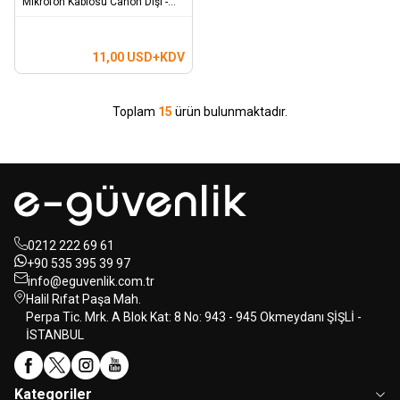
Mikrofon Kablosu Canon Dişi -
Canon Erkek 1 M
11,00
USD+KDV
Toplam
15
ürün bulunmaktadır.
0212 222 69 61
+90 535 395 39 97
info@eguvenlik.com.tr
Halil Rıfat Paşa Mah.
Perpa Tic. Mrk. A Blok Kat: 8 No: 943 - 945 Okmeydanı ŞİŞLİ -
İSTANBUL
Kategoriler