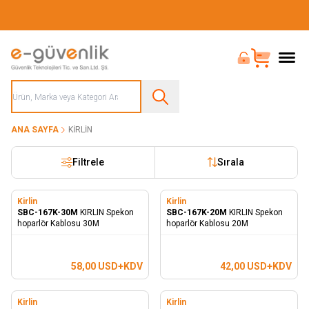
Güvenliğiniz İçin Her Şey Tek Adreste
Bayi Girişi
Sepet
ANA SAYFA
KIRLIN
Filtrele
Sırala
Kirlin
Kirlin
SBC-167K-30M
KIRLIN Spekon
SBC-167K-20M
KIRLIN Spekon
hoparlör Kablosu 30M
hoparlör Kablosu 20M
58,00
USD+KDV
42,00
USD+KDV
Kirlin
Kirlin