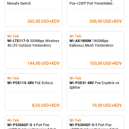
Mesafe Switch
Poe +2SFP Port Yönetilebilir
Switch
263,00
USD+KDV
300,00
USD+KDV
Wi-Tek
Wi-Tek
WI-LTE117-O
300Mbps Wireless
WI-AX1800M
1800Mbps
4G LTE Outdoor Yönlendirici
Kablosuz Mesh Yönlendirici
144,00
USD+KDV
150,00
USD+KDV
Wi-Tek
Wi-Tek
WI-POE11S-48V
PoE Bölücü
WI-POE31-48V
Poe Enjektör ve
Splitter
8,50
USD+KDV
19,00
USD+KDV
Wi-Tek
Wi-Tek
WI-PS306GF-O
4 Port Poe
WI-PS309GF-O
8 Port Poe