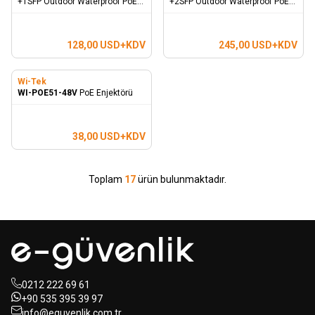
+1SFP Outdoor Waterproof PoE
+2SFP Outdoor Waterproof PoE
Switch
Switch
128,00
USD+KDV
245,00
USD+KDV
Wi-Tek
WI-POE51-48V
PoE Enjektörü
38,00
USD+KDV
Toplam
17
ürün bulunmaktadır.
0212 222 69 61
+90 535 395 39 97
info@eguvenlik.com.tr