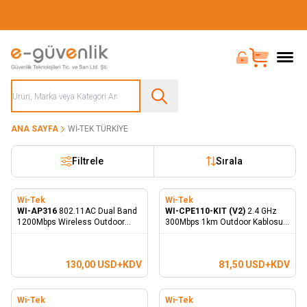
Güvenliğiniz İçin Her Şey Tek Adreste
Bayi Girişi
Sepet
ANA SAYFA
WI-TEK TÜRKIYE
Filtrele
Sırala
Wi-Tek
Wi-Tek
WI-AP316
802.11AC Dual Band
WI-CPE110-KIT (V2)
2.4 GHz
1200Mbps Wireless Outdoor
300Mbps 1km Outdoor Kablosuz
Access Point
Aktarıcı
130,00
USD+KDV
81,50
USD+KDV
Wi-Tek
Wi-Tek