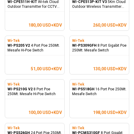
WI-CPE511H-KIT
Wi-tek Cloud
WI-CPE513P-KIT V3
5Km Cloud
Outdoor Transmitter for CCTV
Outdoor Wireless Transmitter
(Set olarak satılır)
for CCTV (Set olarak satılır)
180,00
USD+KDV
260,00
USD+KDV
Wi-Tek
Wi-Tek
WI-PS205 V2
4 Port Poe 250Mt.
WI-PS309GFH
8 Port Gigabit Poe
Mesafe Hi-Poe Switch
250Mt. Mesafe Switch
51,00
USD+KDV
130,00
USD+KDV
Wi-Tek
Wi-Tek
WI-PS210G V2
8 Port Poe
WI-PS518GH
16 Port Poe 250Mt.
250Mt. Mesafe Hi-Poe Switch
Mesafe Switch
100,00
USD+KDV
198,00
USD+KDV
Wi-Tek
Wi-Tek
WI-PS526GH
24 Port Poe 250Mt.
WI-PCMS310GF
8 Port Gigabit