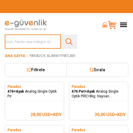
Güvenliğiniz İçin Her Şey Tek Adreste
Bayi Girişi
Sepet
ANA SAYFA
PARADOX ALARM FIYATLARI
Filtrele
Sırala
Paradox
Paradox
476+Ayak
Analog Single Optik
476 Pet+Ayak
Analog Single
Pır
Optik PIR(18kg. Hayvan
Bağışıklığı)
28,00
USD+KDV
30,00
USD+KDV
Paradox
Paradox