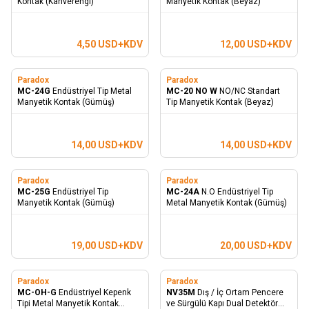
Kontak (Kahverengi)
Manyetik Kontak (Beyaz)
4,50
USD+KDV
12,00
USD+KDV
Paradox
Paradox
MC-24G
Endüstriyel Tip Metal
MC-20 NO W
NO/NC Standart
Manyetik Kontak (Gümüş)
Tip Manyetik Kontak (Beyaz)
14,00
USD+KDV
14,00
USD+KDV
Paradox
Paradox
MC-25G
Endüstriyel Tip
MC-24A
N.O Endüstriyel Tip
Manyetik Kontak (Gümüş)
Metal Manyetik Kontak (Gümüş)
19,00
USD+KDV
20,00
USD+KDV
Paradox
Paradox
MC-OH-G
Endüstriyel Kepenk
NV35M
Dış / İç Ortam Pencere
Tipi Metal Manyetik Kontak
ve Sürgülü Kapı Dual Detektör