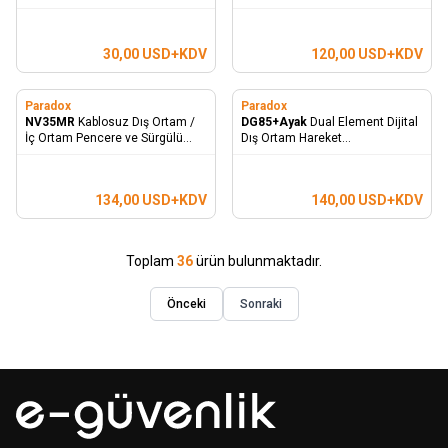
(Gümüş)
Hayvan Bağışıklı
30,00
USD+KDV
120,00
USD+KDV
Paradox
Paradox
NV35MR
Kablosuz Dış Ortam /
DG85+Ayak
Dual Element Dijital
İç Ortam Pencere ve Sürgülü
Dış Ortam Hareket
Kapı Dual Detektör Anti-Masking
Dedektörü+Ayak
ve Hayvan Bağışıklı
134,00
USD+KDV
140,00
USD+KDV
Toplam
36
ürün bulunmaktadır.
Önceki
Sonraki