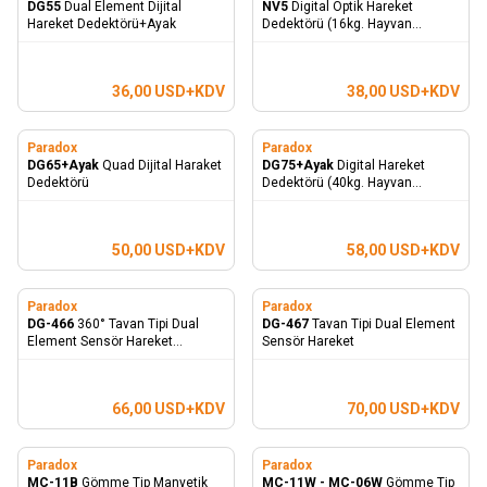
DG55
Dual Element Dijital
NV5
Digital Optik Hareket
Hareket Dedektörü+Ayak
Dedektörü (16kg. Hayvan
Bağışıklığı)+SB100
36,00
USD+KDV
38,00
USD+KDV
Paradox
Paradox
DG65+Ayak
Quad Dijital Haraket
DG75+Ayak
Digital Hareket
Dedektörü
Dedektörü (40kg. Hayvan
Bağışıklığı)
50,00
USD+KDV
58,00
USD+KDV
Paradox
Paradox
DG-466
360° Tavan Tipi Dual
DG-467
Tavan Tipi Dual Element
Element Sensör Hareket
Sensör Hareket
Dedektörü
66,00
USD+KDV
70,00
USD+KDV
Paradox
Paradox
MC-11B
Gömme Tip Manyetik
MC-11W - MC-06W
Gömme Tip