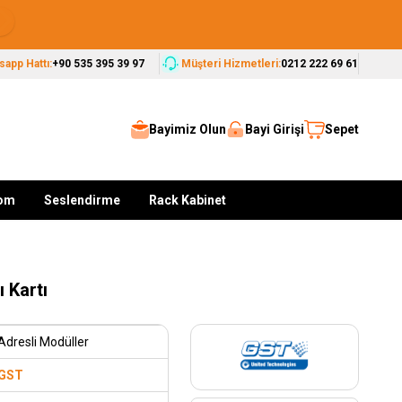
Seçkin Markalar, Güvenilir Çözümler
app Hattı:
+90 535 395 39 97
Müşteri Hizmetleri:
0212 222 69 61
Bayimiz Olun
Bayi Girişi
Sepet
kom
Seslendirme
Rack Kabinet
 Kartı
Adresli Modüller
GST