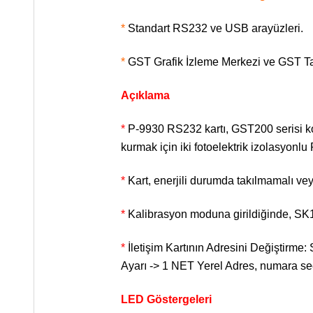
*
Standart RS232 ve USB arayüzleri.
*
GST Grafik İzleme Merkezi ve GST Tan
Açıklama
*
P-9930 RS232 kartı, GST200 serisi kon
kurmak için iki fotoelektrik izolasyonl
*
Kart, enerjili durumda takılmamalı vey
*
Kalibrasyon moduna girildiğinde, SK1 
*
İletişim Kartının Adresini Değiştirme
Ayarı -> 1 NET Yerel Adres, numara seç
LED Göstergeleri