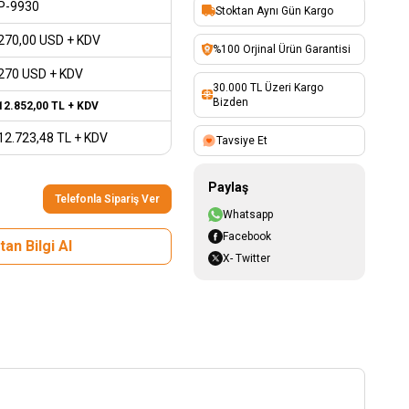
P-9930
Stoktan Aynı Gün Kargo
270,00
USD + KDV
%100 Orjinal Ürün Garantisi
270 USD + KDV
30.000 TL Üzeri Kargo
Bizden
12.852,00
TL + KDV
12.723,48
TL + KDV
Tavsiye Et
Paylaş
Telefonla Sipariş Ver
Whatsapp
Facebook
an Bilgi Al
X- Twitter