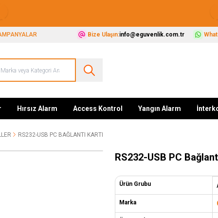
Güvenliğiniz İçin Her Şey Tek Adreste
AMPANYALAR
Bize Ulaşın:
info@eguvenlik.com.tr
Whats
r
Hırsız Alarm
Access Kontrol
Yangın Alarm
İnter
LLER
RS232-USB PC BAĞLANTI KARTI
RS232-USB PC Bağlantı
Ürün Grubu
Marka