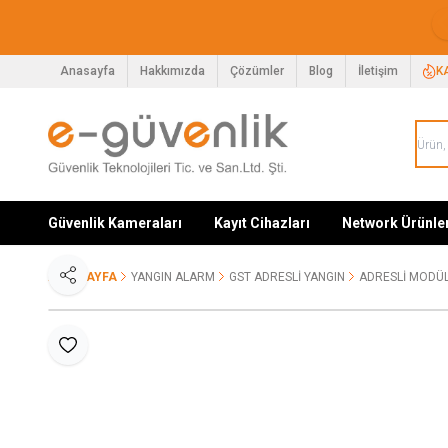
Anasayfa
Hakkımızda
Çözümler
Blog
İletişim
K
Güvenlik Kameraları
Kayıt Cihazları
Network Ürünle
ANA SAYFA
YANGIN ALARM
GST ADRESLI YANGIN
ADRESLI MODÜ
Paylaş
Favoriye Ekle