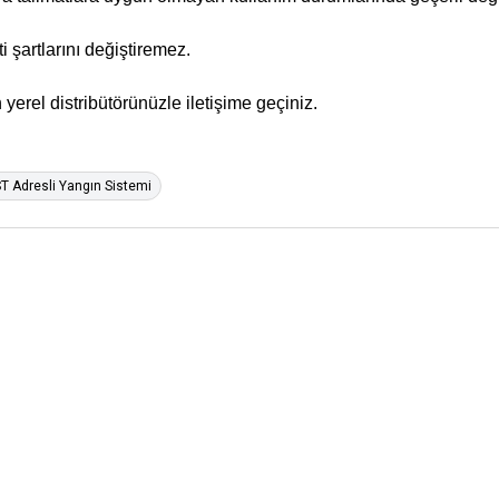
i şartlarını değiştiremez.
yerel distribütörünüzle iletişime geçiniz.
T Adresli Yangın Sistemi
Hikvision
Hi
erminalleri için
DS-K1107AMK
Mifare Kart Okuyucu +
D
Tuş Takımı
İÇ
80,00
USD+KDV
60,00
USD+KDV