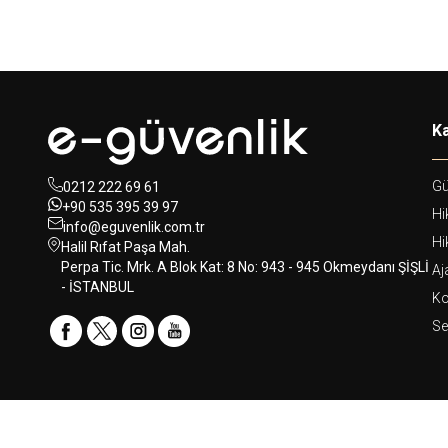
Ka
Gü
0212 222 69 61
+90 535 395 39 97
Hi
info@eguvenlik.com.tr
Hi
Halil Rıfat Paşa Mah.
Perpa Tic. Mrk. A Blok Kat: 8 No: 943 - 945 Okmeydanı ŞİŞLİ
Aj
- İSTANBUL
Ko
Se