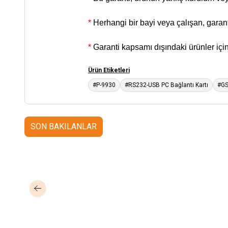
*
Herhangi bir bayi veya çalışan, garant
*
Garanti kapsamı dışındaki ürünler için 
Ürün Etiketleri
#P-9930
#RS232-USB PC Bağlantı Kartı
#GS
SON BAKILANLAR
Mastertech
Hikvision
MTA-150
15 inc 2 Yollu Şarjlı 350W Aktif
DS-KAB6-ZU1
Yüz T
Portatif Ses Sistemi (2x El)
Braket
350,00
USD+KDV