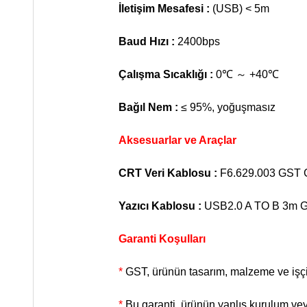
İletişim Mesafesi :
(USB) < 5m
Baud Hızı :
2400bps
Çalışma Sıcaklığı :
0℃ ～ +40℃
Bağıl Nem :
≤ 95%, yoğuşmasız
Aksesuarlar ve Araçlar
CRT Veri Kablosu :
F6.629.003 GST Graf
Yazıcı Kablosu :
USB2.0 A TO B 3m GST D
Garanti Koşulları
*
GST, ürünün tasarım, malzeme ve işçil
*
Bu garanti, ürünün yanlış kurulum vey