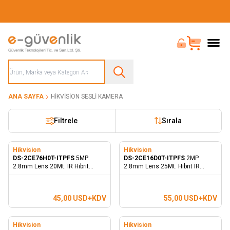
Güvenliğiniz İçin Her Şey Tek Adreste
Bayi Girişi
Sepet
ANA SAYFA
HIKVISION SESLI KAMERA
Filtrele
Sırala
Hikvision
Hikvision
DS-2CE76H0T-ITPFS
5MP
DS-2CE16D0T-ITPFS
2MP
2.8mm Lens 20Mt. IR Hibrit
2.8mm Lens 25Mt. Hibrit IR
Dome Kamera - Dahili Mikrofon
Bullet Kamera - Dahili Mikrofon
45,00
USD+KDV
55,00
USD+KDV
Hikvision
Hikvision