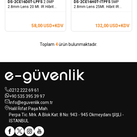
DS-2CE16D0T-LPFS
2.0MP
DS-2CE16H0T-ITPFS
5MP
2.8mm Lens 20 Mt. IR Hibrit
2.8mm Lens 25Mt. Hibrit IR
Bullet Kamera - Sesli
Bullet Kamera - Dahili Mikrofon
58,00
USD+KDV
132,00
USD+KDV
Toplam
4
ürün bulunmaktadır.
0212 222 69 61
+90 535 395 39 97
info@eguvenlik.com.tr
Halil Rıfat Paşa Mah.
Perpa Tic. Mrk. A Blok Kat: 8 No: 943 - 945 Okmeydanı ŞİŞLİ -
İSTANBUL