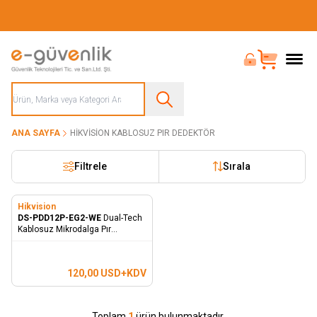
Güvenliğiniz İçin Her Şey Tek Adreste
Bayi Girişi
Sepet
ANA SAYFA
HIKVISION KABLOSUZ PIR DEDEKTÖR
Filtrele
Sırala
Hikvision
DS-PDD12P-EG2-WE
Dual-Tech
Kablosuz Mikrodalga Pır
Dedektör
120,00
USD+KDV
Toplam
1
ürün bulunmaktadır.