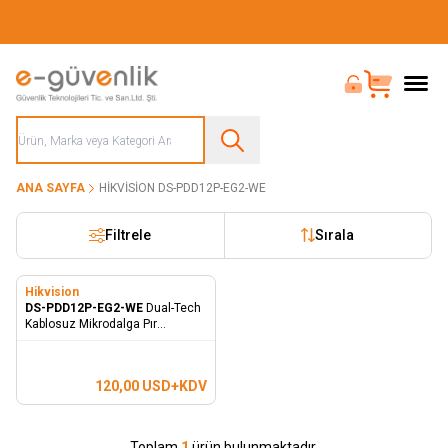
Güvenliğiniz İçin Her Şey Tek Adreste
Bayi Girişi
Sepet
ANA SAYFA
HIKVISION DS-PDD12P-EG2-WE
Filtrele
Sırala
Hikvision
DS-PDD12P-EG2-WE
Dual-Tech
Kablosuz Mikrodalga Pır
Dedektör
120,00
USD+KDV
Toplam
1
ürün bulunmaktadır.