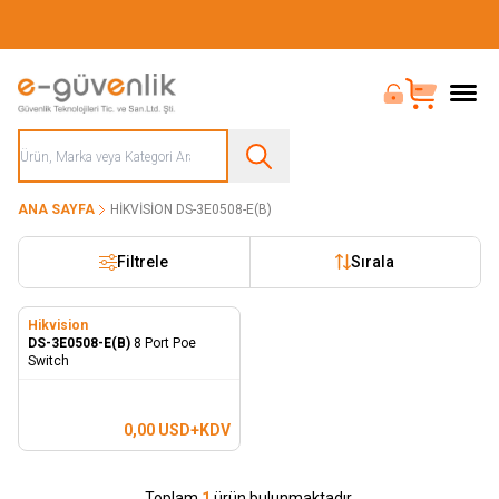
Güvenliğiniz İçin Her Şey Tek Adreste
Bayi Girişi
Sepet
ANA SAYFA
HIKVISION DS-3E0508-E(B)
Filtrele
Sırala
Hikvision
DS-3E0508-E(B)
8 Port Poe
Switch
0,00
USD+KDV
Toplam
1
ürün bulunmaktadır.