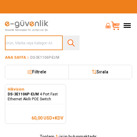
Güvenliğiniz İçin Her Şey Tek Adreste
Bayi Girişi
Sepet
ANA SAYFA
DS-3E1106P-EI/M
Filtrele
Sırala
Hikvision
DS-3E1106P-EI/M
4 Port Fast
Ethernet Akıllı POE Switch
60,00
USD+KDV
Toplam
1
ürün bulunmaktadır.