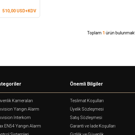
510,00
USD+KDV
Toplam
1
ürün bulunmakt
tegoriler
Önemli Bilgiler
venlik Kameraları
Teslimat Koşulları
kvision Yangın Alarm
Üyelik Sözleşmesi
kvision İnterkom
Satış Sözleşmesi
ax EN54 Yangın Alarm
Garanti ve İade Koşulları
ntrol Sistemleri
Gizlilik ve Güvenlik