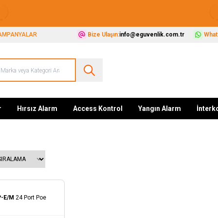
Güvenliğiniz İçin Her Şey Tek Adreste
AMPANYALAR
Bize Ulaşın:
info@eguvenlik.com.tr
Whats
r
Hırsız Alarm
Access Kontrol
Yangın Alarm
İnter
P-E/M
24 Port Poe