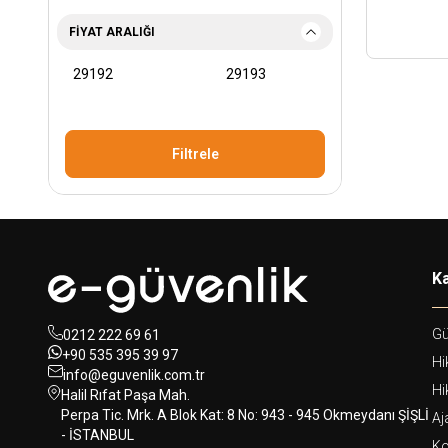
FIYAT ARALIĞI
Filtrele
Ka
Gü
0212 222 69 61
+90 535 395 39 97
Hi
info@eguvenlik.com.tr
Hi
Halil Rıfat Paşa Mah.
Perpa Tic. Mrk. A Blok Kat: 8 No: 943 - 945 Okmeydanı ŞİŞLİ
Aj
- İSTANBUL
Ko