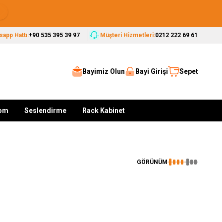
Seçkin Markalar, Güvenilir Çözümler
app Hattı:
+90 535 395 39 97
Müşteri Hizmetleri:
0212 222 69 61
Bayimiz Olun
Bayi Girişi
Sepet
kom
Seslendirme
Rack Kabinet
GÖRÜNÜM