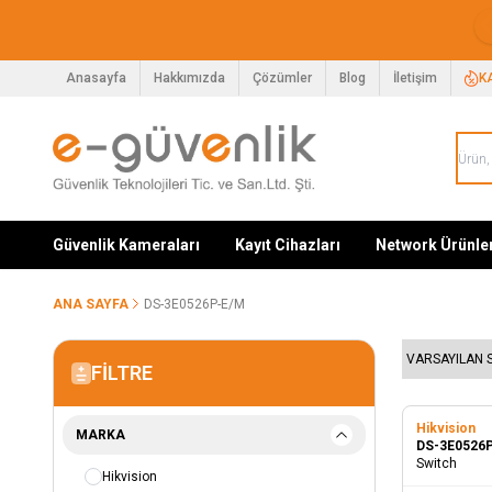
Anasayfa
Hakkımızda
Çözümler
Blog
İletişim
K
Güvenlik Kameraları
Kayıt Cihazları
Network Ürünle
ANA SAYFA
DS-3E0526P-E/M
FILTRE
Hikvision
MARKA
DS-3E0526
Switch
Hikvision