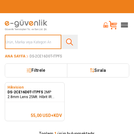
Güvenliğiniz İçin Her Şey Tek Adreste
Bayi Girişi
Sepet
ANA SAYFA
DS-2CE16D0T-ITPFS
Filtrele
Sırala
Hikvision
DS-2CE16D0T-ITPFS
2MP
2.8mm Lens 25Mt. Hibrit IR
Bullet Kamera - Dahili Mikrofon
55,00
USD+KDV
Toplam
1
ürün bulunmaktadır.