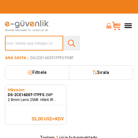
Güvenliğiniz İçin Her Şey Tek Adreste
Bayi Girişi
Sepet
ANA SAYFA
DS-2CE16D0T-ITPFS FIYAT
Filtrele
Sırala
Hikvision
DS-2CE16D0T-ITPFS
2MP
2.8mm Lens 25Mt. Hibrit IR
Bullet Kamera - Dahili Mikrofon
55,00
USD+KDV
Toplam
1
ürün bulunmaktadır.