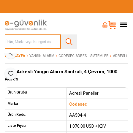
Güvenliğiniz İçin Her Şey Tek Adreste
Bayi Girişi
Sepet
Paylaş
ANA SAYFA
YANGIN ALARM
CODESEC ADRESLI SISTEMLER
ADRESLI PA
Akıllı Adresli Yangın Alarm Santralı, 4 Çevrim, 1000
Favoriye Ekle
Adres
Ürün Grubu
Adresli Paneller
Marka
Codesec
Ürün Kodu:
AA504-4
Liste Fiyatı
1.070,00
USD + KDV