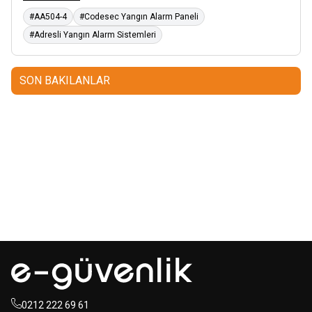
#AA504-4
#Codesec Yangın Alarm Paneli
#Adresli Yangın Alarm Sistemleri
SON BAKILANLAR
Mastertech
Hikvision
MTA-150
15 inc 2 Yollu Şarjlı
DS-KAB6-ZU1
Yüz Terminalleri
350W Aktif Portatif Ses Sistemi
için Braket
(2x El)
350,00
USD+KDV
80,00
USD+KDV
0212 222 69 61