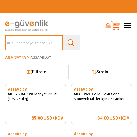
Güvenliğiniz İçin Her Şey Tek Adreste
Bayi Girişi
Sepet
ANA SAYFA
ASSAABLOY
Filtrele
Sırala
AssaAbloy
AssaAbloy
MG-250M-12V
Manyetik Kilit
MG-B251-LZ
MG-250 Serisi
(12V 250kg)
Manyetik Kilitler için LZ Braket
85,00
USD+KDV
34,00
USD+KDV
AssaAbloy
AssaAbloy