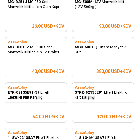
MG-B251U
MG-250 Serisi
MG-500M-12V
Manyetik Kilit
Manyetik Kilitler için Cam Kapı
(12V 500kg.)
Montaj Braketi
26,00
USD+KDV
190,00
USD+KDV
AssaAbloy
AssaAbloy
MG-B501LZ
MG-500 Serisi
MGX-500
Dış Ortam Manyetik
Manyetik Kilitler için LZ Braket
Kilit
40,00
USD+KDV
380,00
USD+KDV
AssaAbloy
AssaAbloy
E7R-02135E91-39
Effeff
37RR-02135E91
Effeff Elektrikli
Elektrikli Kilit Karşılığı
Kilit Karşılığı
54,00
EUR+KDV
120,00
EUR+KDV
AssaAbloy
AssaAbloy
118W-02135A7
Effeff Elektrikli
118.13-69135A71
Effeff