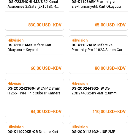
IDS-7232HQHI-M2/S
32 Kanal
DS-K1108AEK
Proximity ve
Acusense 2xSata (2x10TB), 4MP
Elektromanyetik Kart Okuyucu +
Lite E-Sata, H.265+ Hibrit Kayıt
Keypad
Cihazı
830,00
USD+KDV
65,00
USD+KDV
Hikvision
Hikvision
DS-K1108AMK
Mifare Kart
DS-K1102AEM
Mifare ve
Okuyucu + Keypad
Proximity Pro 1102A Series Card
Reader
60,00
USD+KDV
80,00
USD+KDV
Hikvision
Hikvision
DS-2CD2423G0-IW
2MP 2.8mm
DS-2CD2443G2-IW
DS-
H.265+ Wi-Fi PIR Cube IP Kamera
2CD2443G2-IW 4MP 2.8mm
H.265+ Ses+SD Kart 10Mt. IR Wi-
Fi Küp Kamera
84,00
USD+KDV
110,00
USD+KDV
Hikvision
Hikvision
DS-K1109DKB-QR
Desfire Kart,
DS-2CD1121G2-LIUF
2MP