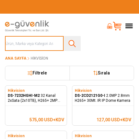
Güvenliğiniz İçin Her Şey Tek Adreste
Bayi Girişi
Sepet
ANA SAYFA
HIKVISION
Filtrele
Sırala
Hikvision
Hikvision
DS-7232HGHI-M2
32 Kanal
DS-2CD2121G0-I
2.0MP 2.8mm
2xSata (2x10TB), H265+ 2MP
H265+ 30Mt. IR IP Dome Kamera
Hibrit Kayıt Cihazı
575,00
USD+KDV
127,00
USD+KDV
Hikvision
Hikvision