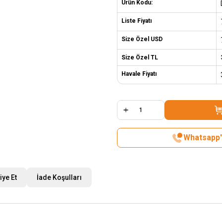
Ürün Kodu:
Liste Fiyatı
Size Özel USD
Size Özel TL
Havale Fiyatı
Whatsapp't
iye Et
İade Koşulları