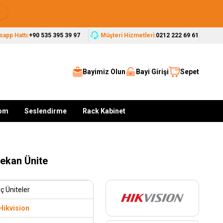
Seçkin Markalar, Güvenilir Çözümler
app Hattı:
+90 535 395 39 97
Müşteri Hizmetleri:
0212 222 69 61
Bayimiz Olun
Bayi Girişi
Sepet
kom
Seslendirme
Rack Kabinet
ekan Ünite
İç Üniteler
Hikvision