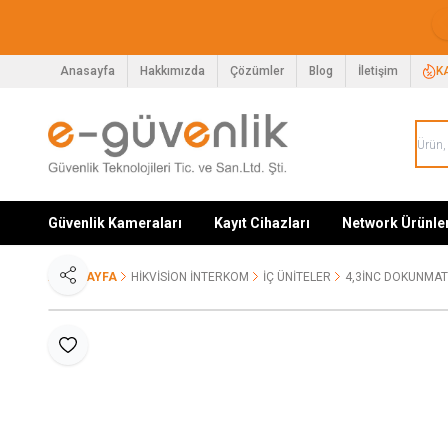
Anasayfa
Hakkımızda
Çözümler
Blog
İletişim
K
Güvenlik Kameraları
Kayıt Cihazları
Network Ürünle
ANA SAYFA
HIKVISION İNTERKOM
İÇ ÜNITELER
4,3INC DOKUNMATI
Paylaş
Favoriye Ekle