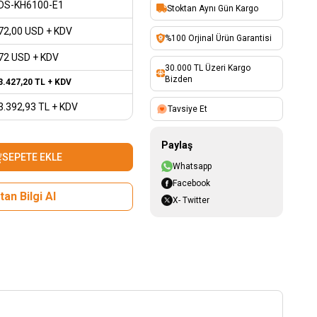
DS-KH6100-E1
Stoktan Aynı Gün Kargo
72,00
USD + KDV
%100 Orjinal Ürün Garantisi
72 USD + KDV
30.000 TL Üzeri Kargo
Bizden
3.427,20
TL + KDV
3.392,93
TL + KDV
Tavsiye Et
Paylaş
SEPETE EKLE
Whatsapp
Facebook
an Bilgi Al
X- Twitter