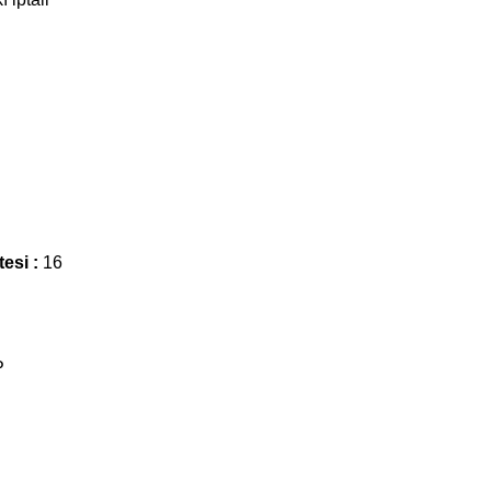
tesi :
16
P