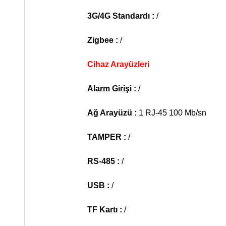
3G/4G Standardı :
/
Zigbee :
/
Cihaz Arayüzleri
Alarm Girişi :
/
Ağ Arayüzü :
1 RJ-45 100 Mb/sn
TAMPER :
/
RS-485 :
/
USB :
/
TF Kartı :
/