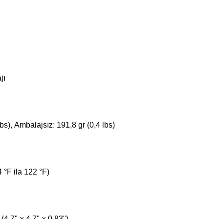
jı
lbs),
Ambalajsız: 191,8 gr (0,4 lbs)
4 °F ila 122 °F)
,7" × 4,7" × 0,83")