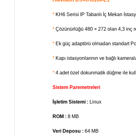
*
KH6 Serisi IP Tabanlı İç Mekan İstas
*
Çözünürlüğü 480 × 272 olan 4,3 inç 
*
Ek güç adaptörü olmadan standart P
*
Kapı istasyonlarının ve bağlı kamerala
*
4 adet özel dokunmatik düğme ile kulla
Sistem Paremetreleri
İşletim Sistemi :
Linux
ROM :
8 MB
Veri Deposu :
64 MB