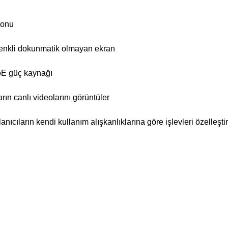
yonu
renkli dokunmatik olmayan ekran
oE güç kaynağı
rın canlı videolarını görüntüler
nıcıların kendi kullanım alışkanlıklarına göre işlevleri özelleşti