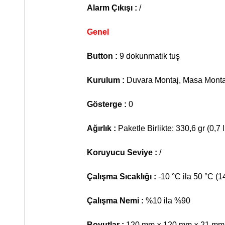
Alarm Çıkışı :
/
Genel
Button :
9 dokunmatik tuş
Kurulum :
Duvara Montaj, Masa Monta
Gösterge :
0
Ağırlık :
Paketle Birlikte: 330,6 gr (0,7 
Koruyucu Seviye :
/
Çalışma Sıcaklığı :
-10 °C ila 50 °C (1
Çalışma Nemi :
%10 ila %90
Boyutlar :
120 mm × 120 mm × 21 mm (4