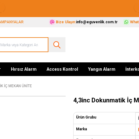
Güvenliğiniz İçin Her Şey Tek Adreste
AMPANYALAR
Bize Ulaşın:
info@eguvenlik.com.tr
Whats
r
Hırsız Alarm
Access Kontrol
Yangın Alarm
İnter
K İÇ MEKAN ÜNITE
4,3inc Dokunmatik İç M
Ürün Grubu
Marka