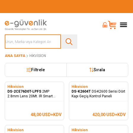
Güvenliğiniz İçin Her Şey Tek Adreste
Bayi Girişi
Sepet
ANA SAYFA
HIKVISION
Filtrele
Sırala
Hikvision
Hikvision
DS-2CE76D0T-LPFS
2MP
DS-K2604T
DS-K2600 Serisi Dört
2.8mm Lens 20Mt. IR Smart
Kapı Geçiş Kontrol Paneli
Hybrid Light Dome Kamera -
Dahili Mikrofon
48,00
USD+KDV
420,00
USD+KDV
Hikvision
Hikvision