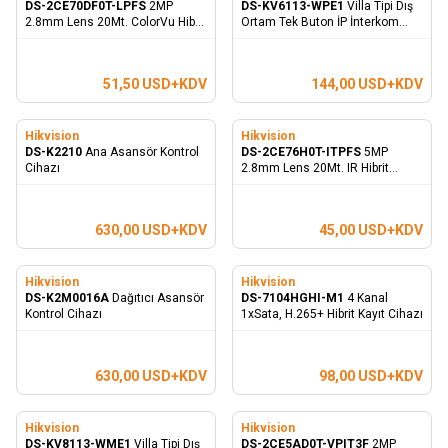
DS-2CE70DF0T-LPFS
2MP
DS-KV6113-WPE1
Villa Tipi Dış
2.8mm Lens 20Mt. ColorVu Hibrit
Ortam Tek Buton İP İnterkom
IR Dome Kamera - Dahili
Cihazı - Plastik Kasa
Mikrofon
51,50
USD+KDV
144,00
USD+KDV
Hikvision
Hikvision
DS-K2210
Ana Asansör Kontrol
DS-2CE76H0T-ITPFS
5MP
Cihazı
2.8mm Lens 20Mt. IR Hibrit
Dome Kamera - Dahili Mikrofon
630,00
USD+KDV
45,00
USD+KDV
Hikvision
Hikvision
DS-K2M0016A
Dağıtıcı Asansör
DS-7104HGHI-M1
4 Kanal
Kontrol Cihazı
1xSata, H.265+ Hibrit Kayıt Cihazı
630,00
USD+KDV
98,00
USD+KDV
Hikvision
Hikvision
DS-KV8113-WME1
Villa Tipi Dış
DS-2CE5AD0T-VPIT3F
2MP