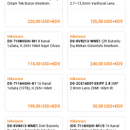
Ortam Tek Buton İnterkom
2.7~13,5mm Varifocal Lens
Cihazı - Metal Kasa
40Mt. Hibrit IR Dome Kamera
220,00
USD+KDV
135,00
USD+KDV
Hikvision
Hikvision
DS-7108HGHI-M1
8 Kanal
DS-KV8213-WME1
Çift Butonlu
1xSata, H.265+ Hibrit Kayıt Cihazı
Dış Mekan Görüntülü İnterkom
Kapı Zili - Metal Kasa
114,00
USD+KDV
240,00
USD+KDV
Hikvision
Hikvision
DS-7116HGHI-K1
16 Kanal
DS-2CE16D0T-EXIPF 2.8
2MP
1xSata (10TB), H.265+ Hibrit
2.8mm Lens 20Mt. Hibrit IR
Kayıt Cihazı
Bullet Kamera
199,00
USD+KDV
30,00
USD+KDV
Hikvision
Hikvision
DS-KV8413-WME1
Dört Butonlu
IDS-7116HQHI-M1/S
16 Kanal