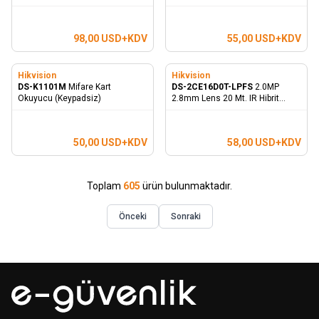
Kayıt Cihazı
Bullet Kamera - Dahili Mikrofon
98,00
USD+KDV
55,00
USD+KDV
Hikvision
Hikvision
DS-K1101M
Mifare Kart
DS-2CE16D0T-LPFS
2.0MP
Okuyucu (Keypadsiz)
2.8mm Lens 20 Mt. IR Hibrit
Bullet Kamera - Sesli
50,00
USD+KDV
58,00
USD+KDV
Toplam
605
ürün bulunmaktadır.
Önceki
Sonraki