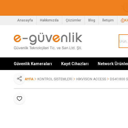
Anasayfa
Hakkımızda
Çözümler
Blog
İletişim
K
Güvenlik Kameraları
Kayıt Cihazları
Network Ürünle
ANA SAYFA
KONTROL SISTEMLERI
HIKVISION ACCESS
DS-K1800 
Paylaş
Favoriye Ekle