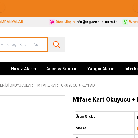
Güvenliğiniz İçin Her Şey Tek Adreste
AMPANYALAR
Bize Ulaşın:
info@eguvenlik.com.tr
Whats
r
Hırsız Alarm
Access Kontrol
Yangın Alarm
İnter
SERISI OKUYUCULAR
MIFARE KART OKUYUCU + KEYPAD
Mifare Kart Okuyucu +
Ürün Grubu
Marka