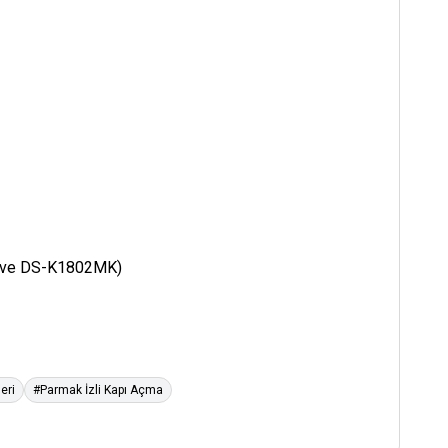
K ve DS-K1802MK)
eri
#Parmak İzli Kapı Açma