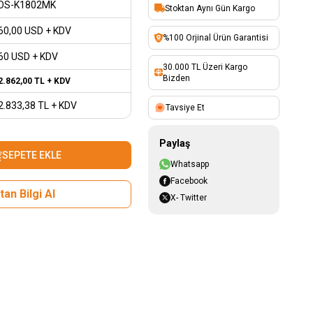
DS-K1802MK
Stoktan Aynı Gün Kargo
60,00
USD + KDV
%100 Orjinal Ürün Garantisi
60 USD + KDV
30.000 TL Üzeri Kargo
Bizden
2.862,00
TL + KDV
2.833,38
TL + KDV
Tavsiye Et
Paylaş
SEPETE EKLE
Whatsapp
Facebook
an Bilgi Al
X- Twitter