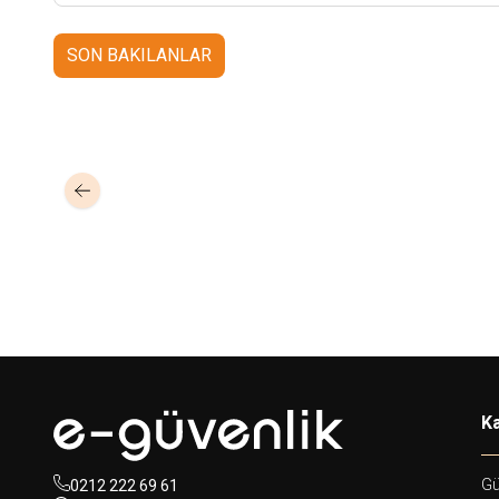
SON BAKILANLAR
Mastertech
Hikvision
MTA-150
15 inc 2 Yollu Şarjlı 350W Aktif
DS-KAB6-ZU1
Yüz T
Portatif Ses Sistemi (2x El)
Braket
350,00
USD+KDV
Ka
Gü
0212 222 69 61