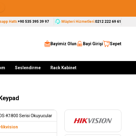
Seçkin Markalar, Güvenilir Çözümler
app Hattı:
+90 535 395 39 97
Müşteri Hizmetleri:
0212 222 69 61
Bayimiz Olun
Bayi Girişi
Sepet
kom
Seslendirme
Rack Kabinet
 Keypad
DS-K1800 Serisi Okuyucular
Hikvision