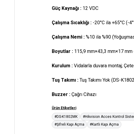
Güç Kaynağı :
12 VDC
Çalışma Sıcaklığı :
-20°C ila +65°C (-4°
Çalışma Nemi :
%10 ila %90 (Yoğuşmas
Boyutlar :
115,9 mm×43,3 mm×17 mm (4
Kurulum :
Vidalarla duvara montaj; Çe
Tuş Takımı :
Tuş Takımı Yok (DS-K180
Buzzer :
Çağrı Cihazı
Ürün Etiketleri
#DS-K1802MK
#Hikvision Acces Kontrol Siste
#Şifreli Kapı Açma
#Kartlı Kapı Açma