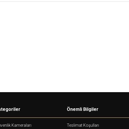
Hikvision
Hi
erminalleri için
DS-K1107AMK
Mifare Kart Okuyucu +
D
Tuş Takımı
İÇ
80,00
USD+KDV
60,00
USD+KDV
tegoriler
Önemli Bilgiler
venlik Kameraları
Teslimat Koşulları