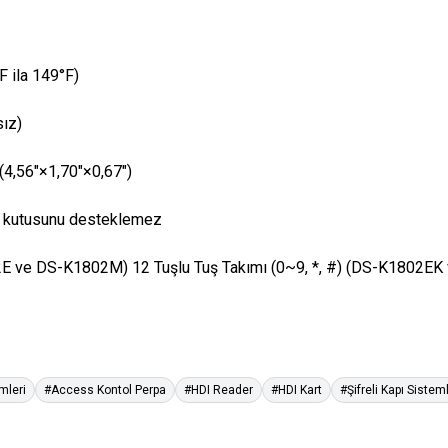
F ila 149°F)
ız)
,56"×1,70"×0,67")
te kutusunu desteklemez
2E ve DS-K1802M) 12 Tuşlu Tuş Takımı (0~9, *, #) (DS-K1802E
mleri
#Access Kontol Perpa
#HDI Reader
#HDI Kart
#Şifreli Kapı Sisteml