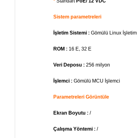
*
Standart
PoE/ 12 VDC
Sistem parametreleri
İşletim Sistemi :
Gömülü Linux İşletim
ROM :
16 E, 32 E
Veri Deposu :
256 milyon
İşlemci :
Gömülü MCU İşlemci
Parametreleri Görüntüle
Ekran Boyutu :
/
Çalışma Yöntemi :
/