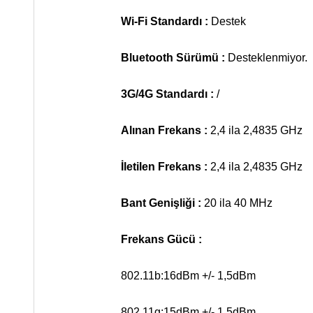
Wi-Fi Standardı :
Destek
Bluetooth Sürümü :
Desteklenmiyor.
3G/4G Standardı :
/
Alınan Frekans :
2,4 ila 2,4835 GHz
İletilen Frekans :
2,4 ila 2,4835 GHz
Bant Genişliği :
20 ila 40 MHz
Frekans Gücü :
802.11b:16dBm +/- 1,5dBm
802.11g:15dBm +/- 1,5dBm