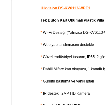
Hikvision DS-KV6113-WPE1
Tek Buton Kart Okumalı Plastik Villa
*
Wi-Fi Desteği (Yalnızca DS-KV6113-W
*
Web yapılandırmasını destekle
*
Güzel endüstriyel tasarım,
IP65
, 2 gö
*
Dahili Mifare kart okuyucu, 1 kanallı İ
*
Gürültü bastırma ve yankı iptali
*
IR destekli 2MP HD Kamera