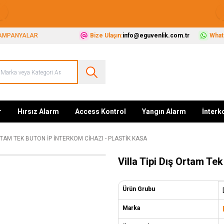
Güvenliğiniz İçin Her Şey Tek Adreste
AMPANYALAR
Bize Ulaşın:
info@eguvenlik.com.tr
Whats
r
Hırsız Alarm
Access Kontrol
Yangın Alarm
İnter
ORTAM TEK BUTON İP İNTERKOM CIHAZI - PLASTIK KASA
Villa Tipi Dış Ortam Te
Ürün Grubu
Marka