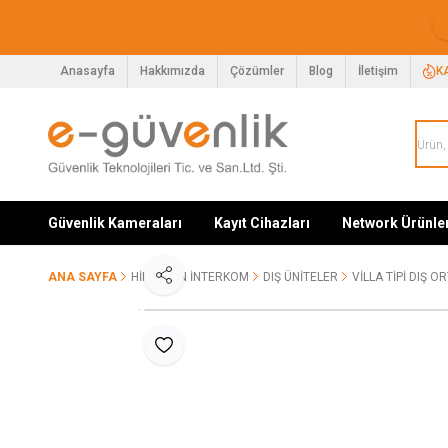
Anasayfa
Hakkımızda
Çözümler
Blog
İletişim
K
Güvenlik Kameraları
Kayıt Cihazları
Network Ürünle
ANA SAYFA
HIKVISION İNTERKOM
DIŞ ÜNITELER
VILLA TIPI DIŞ 
Paylaş
Favoriye Ekle