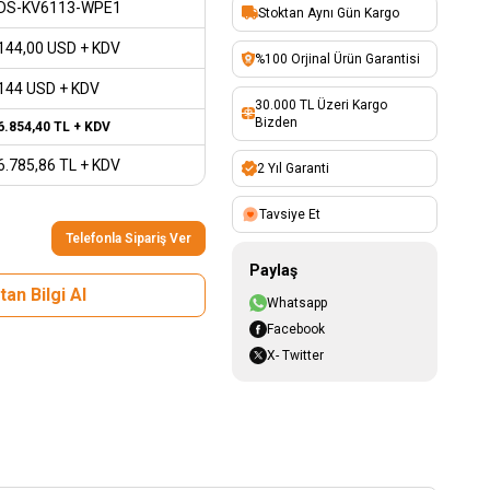
DS-KV6113-WPE1
Stoktan Aynı Gün Kargo
144,00
USD + KDV
%100 Orjinal Ürün Garantisi
144 USD + KDV
30.000 TL Üzeri Kargo
Bizden
6.854,40
TL + KDV
6.785,86
TL + KDV
2 Yıl Garanti
Tavsiye Et
Telefonla Sipariş Ver
Paylaş
an Bilgi Al
Whatsapp
Facebook
X- Twitter