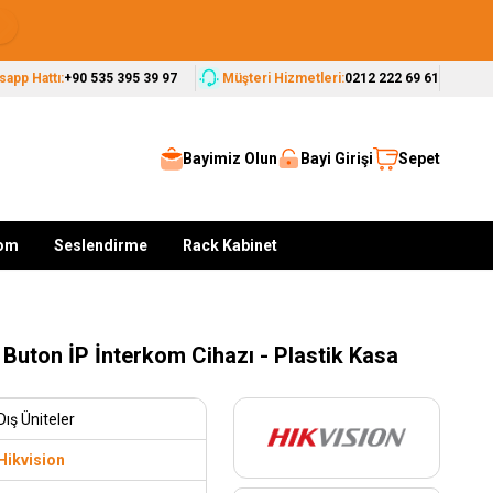
Seçkin Markalar, Güvenilir Çözümler
app Hattı:
+90 535 395 39 97
Müşteri Hizmetleri:
0212 222 69 61
Bayimiz Olun
Bayi Girişi
Sepet
kom
Seslendirme
Rack Kabinet
k Buton İP İnterkom Cihazı - Plastik Kasa
Dış Üniteler
Hikvision