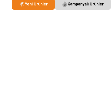
Yeni Ürünler
Kampanyalı Ürünler
Grandstream
Grandst
SM1310-10KM-10G
Grandstream SFP+ Fiber
SM1310-
Module
Module
51,00
USD+KDV
Grandstream
Grandst
SM1310-10KM-10G
Grandstream SFP+ Fiber
SM1310-
Module
Module
51,00
USD+KDV