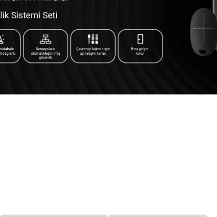
Termal Kameralar
Access Pointler