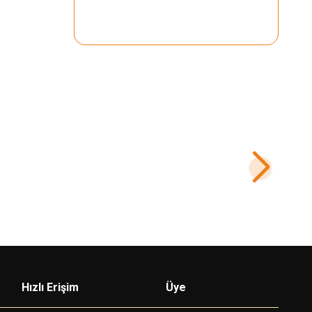
51,00
USD+KDV
Hızlı Erişim
Üye