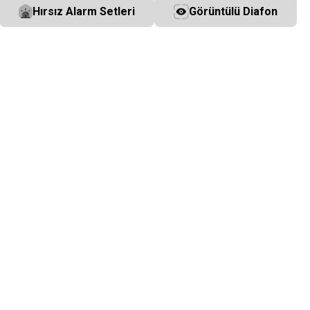
Hırsız Alarm Setleri
Görüntülü Diafon
ream
Grandstream
20KM-1.25G
Grandstream SFP+ Fiber
GWN7706
48 × 10/100/1000 
10/100/1000 SFP Fiber Ports 
28,00
USD+KDV
ream
Grandstream
20KM-1.25G
Grandstream SFP+ Fiber
GWN7706
48 × 10/100/1000 
10/100/1000 SFP Fiber Ports 
28,00
USD+KDV