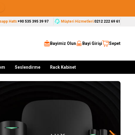
Seçkin Markalar, Güvenilir Çözümler
app Hattı:
+90 535 395 39 97
Müşteri Hizmetleri:
0212 222 69 61
Bayimiz Olun
Bayi Girişi
Sepet
kom
Seslendirme
Rack Kabinet