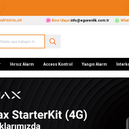
Güvenliğiniz İçin Her Şey Tek Adreste
AMPANYALAR
Bize Ulaşın:
info@eguvenlik.com.tr
Whats
r
Hırsız Alarm
Access Kontrol
Yangın Alarm
İnter