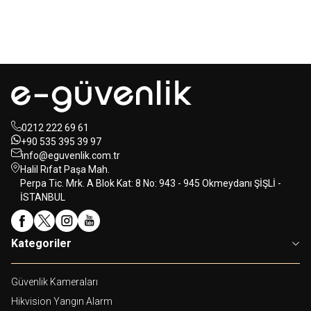
350,00
USD+KDV
80,00
USD+KDV
0212 222 69 61
+90 535 395 39 97
info@eguvenlik.com.tr
Halil Rıfat Paşa Mah.
Perpa Tic. Mrk. A Blok Kat: 8 No: 943 - 945 Okmeydanı ŞİŞLİ -
İSTANBUL
Kategoriler
Güvenlik Kameraları
Hikvision Yangın Alarm