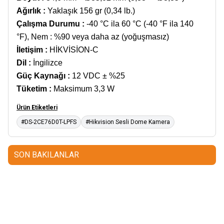
Ağırlık
:
Yaklaşık 156 gr (0,34 lb.)
Çalışma Durumu
:
-40 °C ila 60 °C (-40 °F ila 140
°F), Nem : %90 veya daha az (yoğuşmasız)
İletişim
:
HİKVİSİON-C
Dil
:
İngilizce
Güç Kaynağı
:
12 VDC ± %25
Tüketim
:
Maksimum 3,3 W
Ürün Etiketleri
#DS-2CE76D0T-LPFS
#Hikvision Sesli Dome Kamera
SON BAKILANLAR
Mastertech
Hikvision
MTA-150
15 inc 2 Yollu Şarjlı
DS-KAB6-ZU1
Yüz Terminalleri
350W Aktif Portatif Ses Sistemi
için Braket
(2x El)