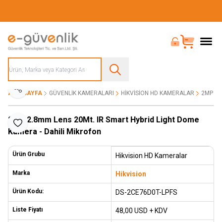
Güvenliğiniz İçin Her Şey Tek Adreste
Bayi Girişi
Sepet
Paylaş
ANA SAYFA
GÜVENLIK KAMERALARI
HIKVISION HD KAMERALAR
2MP 2.
2MP 2.8mm Lens 20Mt. IR Smart Hybrid Light Dome
Favoriye Ekle
Kamera - Dahili Mikrofon
Ürün Grubu
Hikvision HD Kameralar
Marka
Hikvision
Ürün Kodu:
DS-2CE76D0T-LPFS
Liste Fiyatı
48,00
USD + KDV