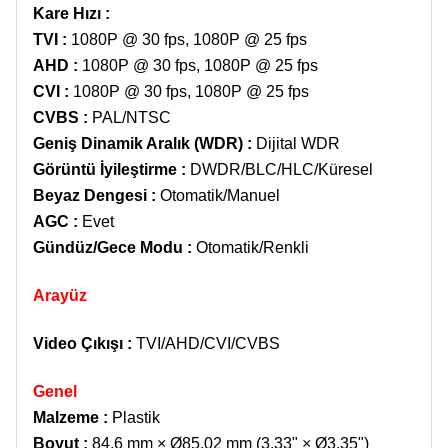
Kare Hızı
:
TVI :
1080P @ 30 fps, 1080P @ 25 fps
AHD :
1080P @ 30 fps, 1080P @ 25 fps
CVI :
1080P @ 30 fps, 1080P @ 25 fps
CVBS :
PAL/NTSC
Geniş Dinamik Aralık (WDR)
:
Dijital WDR
Görüntü İyileştirme
:
DWDR/BLC/HLC/Küresel
Beyaz Dengesi
:
Otomatik/Manuel
AGC
:
Evet
Gündüz/Gece Modu
:
Otomatik/Renkli
Arayüz
Video Çıkışı
:
TVI/AHD/CVI/CVBS
Genel
Malzeme :
Plastik
Boyut :
84,6 mm × Ø85,02 mm (3,33" × Ø3,35")