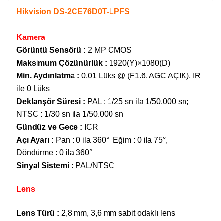
Hikvision DS-2CE76D0T-LPFS
Kamera
Görüntü Sensörü :
2 MP CMOS
Maksimum Çözünürlük
:
1920(Y)×1080(D)
Min. Aydınlatma
:
0,01 Lüks @ (F1.6, AGC AÇIK), IR
ile 0 Lüks
Deklanşör Süresi
:
PAL : 1/25 sn ila 1/50.000 sn;
NTSC : 1/30 sn ila 1/50.000 sn
Gündüz ve Gece
:
ICR
Açı Ayarı
:
Pan : 0 ila 360°,
Eğim : 0 ila 75°,
Döndürme : 0 ila 360°
Sinyal Sistemi
:
PAL/NTSC
Lens
Lens Türü
:
2,8 mm, 3,6 mm sabit odaklı lens