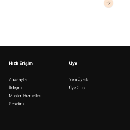
154,00
USD+KDV
268,00
USD
Hızlı Erişim
Üye
Anasayfa
Yeni Üyelik
İletişim
Üye Girişi
Müşteri Hizmetleri
Sepetim