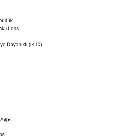
nürlük
klı Lens
ye Dayanıklı (IK10)
25fps
ps