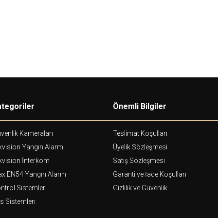
28,00
USD+KDV
390,00
USD+KDV
tegoriler
Önemli Bilgiler
venlik Kameraları
Teslimat Koşulları
kvision Yangın Alarm
Üyelik Sözleşmesi
kvision İnterkom
Satış Sözleşmesi
ax EN54 Yangın Alarm
Garanti ve İade Koşulları
ntrol Sistemleri
Gizlilik ve Güvenlik
s Sistemleri