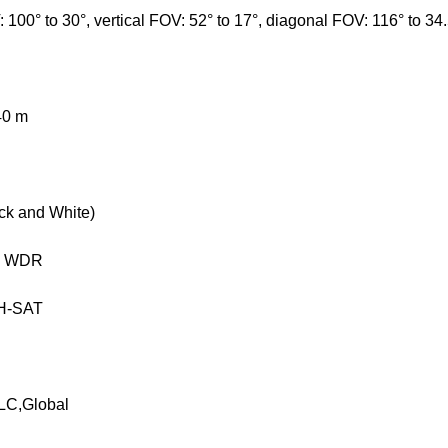
 100° to 30°, vertical FOV: 52° to 17°, diagonal FOV: 116° to 34.
40 m
ck and White)
al WDR
H-SAT
C,Global