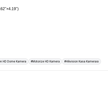
62"×4.19")
ion HD Dome Kamera
#Motorize HD Kamera
#Hikvision Kasa Kamerası
Grandstream
Gr
5G
Grandstream
GWN7706
48 × 10/100/1000 Mbps RJ-
G
45, 2× 10/100/1000 SFP Fiber Ports
45
Switch