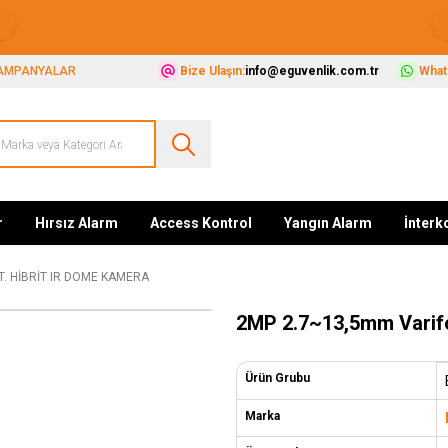
Güvenliğiniz İçin Her Şey Tek Adreste
AMPANYALAR
Bize Ulaşın:
info@eguvenlik.com.tr
Whats
r
Hırsız Alarm
Access Kontrol
Yangın Alarm
İnter
. HIBRIT IR DOME KAMERA
2MP 2.7~13,5mm Varifo
Ürün Grubu
Marka