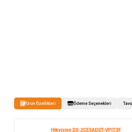
Ürün Özellikleri
Ödeme Seçenekleri
Tavs
Hikvision DS-2CE5AD0T-VPIT3F