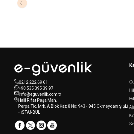
51,00
USD+KDV
Ka
Gü
0212 222 69 61
+90 535 395 39 97
Hi
info@eguvenlik.com.tr
Hi
Halil Rıfat Paşa Mah.
Perpa Tic. Mrk. A Blok Kat: 8 No: 943 - 945 Okmeydanı ŞİŞLİ
Aj
- İSTANBUL
Ko
Se