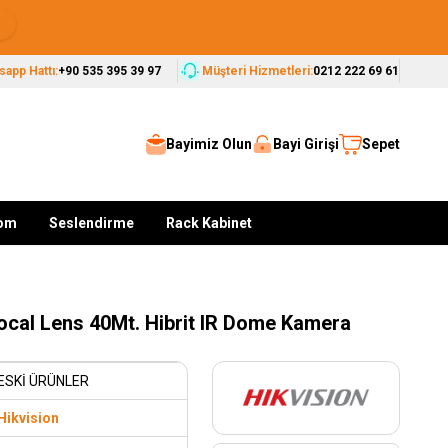
Seçkin Markalar, Güvenilir Çözümler
app Hattı:
+90 535 395 39 97
Müşteri Hizmetleri:
0212 222 69 61
Bayimiz Olun
Bayi Girişi
Sepet
kom
Seslendirme
Rack Kabinet
cal Lens 40Mt. Hibrit IR Dome Kamera
ESKİ ÜRÜNLER
Hikvision