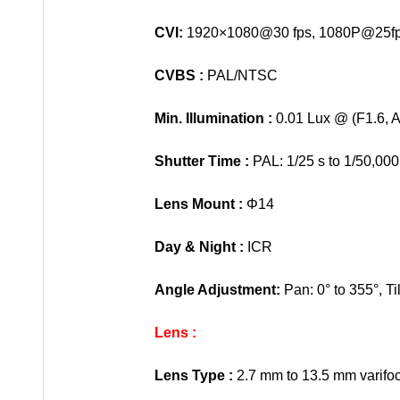
CVI:
1920×1080@30 fps, 1080P@25f
CVBS :
PAL/NTSC
Min. Illumination :
0.01 Lux @ (F1.6, 
Shutter Time :
PAL: 1/25 s to 1/50,000
Lens Mount :
Φ14
Day & Night :
ICR
Angle Adjustment:
Pan: 0° to 355°, Til
Lens :
Lens Type :
2.7 mm to 13.5 mm varifoc