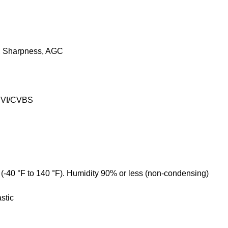
R, Sharpness, AGC
CVI/CVBS
 (-40 °F to 140 °F). Humidity 90% or less (non-condensing)
stic