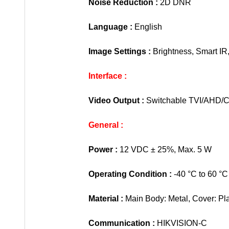
Noise Reduction :
2D DNR
Language :
English
Image Settings :
Brightness, Smart I
Interface :
Video Output :
Switchable TVI/AHD/
General :
Power :
12 VDC ± 25%, Max. 5 W
Operating Condition :
-40 °C to 60 °C
Material :
Main Body: Metal, Cover: Pla
Communication :
HIKVISION-C