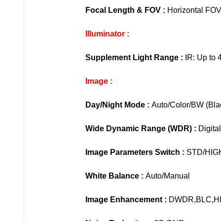
Focal Length & FOV :
Horizontal FOV:
Illuminator :
Supplement Light Range :
IR: Up to 
Image :
Day/Night Mode :
Auto/Color/BW (Bla
Wide Dynamic Range (WDR) :
Digit
Image Parameters Switch :
STD/HIG
White Balance :
Auto/Manual
Image Enhancement :
DWDR,BLC,HL