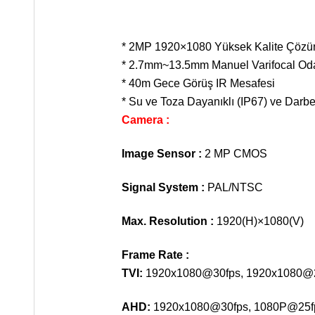
* 2MP 1920×1080 Yüksek Kalite Çözü
* 2.7mm~13.5mm Manuel Varifocal Oda
* 40m Gece Görüş IR Mesafesi
* Su ve Toza Dayanıklı (IP67) ve Darbe
Camera :
Image Sensor :
2 MP CMOS
Signal System :
PAL/NTSC
Max. Resolution :
1920(H)×1080(V)
Frame Rate :
TVI:
1920x1080@30fps, 1920x1080@
AHD:
1920x1080@30fps, 1080P@25f