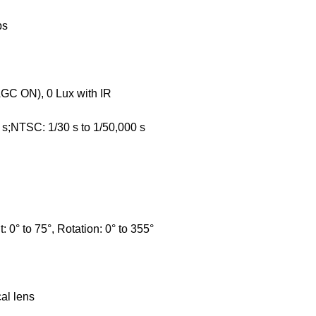
ps
AGC ON), 0 Lux with IR
 s;NTSC: 1/30 s to 1/50,000 s
t: 0° to 75°, Rotation: 0° to 355°
al lens