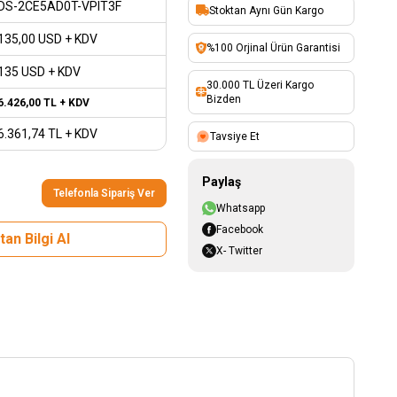
DS-2CE5AD0T-VPIT3F
Stoktan Aynı Gün Kargo
135,00
USD + KDV
%100 Orjinal Ürün Garantisi
135 USD + KDV
30.000 TL Üzeri Kargo
Bizden
6.426,00
TL + KDV
6.361,74
TL + KDV
Tavsiye Et
Paylaş
Telefonla Sipariş Ver
Whatsapp
Facebook
an Bilgi Al
X- Twitter