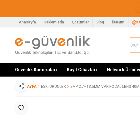
Anasayfa
Hakkımızda
Çözümler
Blog
İletişim
K
Güvenlik Kameraları
Kayıt Cihazları
Network Ürünle
ANA SAYFA
ESKİ ÜRÜNLER
2MP 2.7~13,5MM VARIFOCAL LENS 40MT
Paylaş
Favoriye Ekle