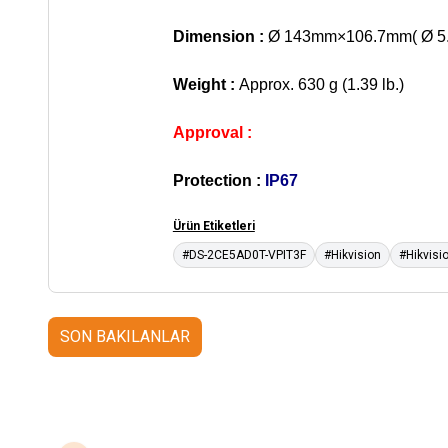
Dimension :
Ø 143mm×106.7mm( Ø 5.
Weight :
Approx. 630 g (1.39 lb.)
Approval :
Protection :
IP67
Ürün Etiketleri
#DS-2CE5AD0T-VPIT3F
#Hikvision
#Hikvis
SON BAKILANLAR
Grandstream
Grandstream
SM1310-10KM-10G
Grandstream SFP+
SM1310-20KM-1.2
Fiber Module
SFP+ Fiber Module