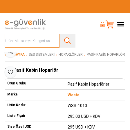
Güvenliğiniz İçin Her Şey Tek Adreste
Bayi Girişi
Sepet
Paylaş
ANA SAYFA
SES SISTEMLERI
HOPARLÖRLER
PASIF KABIN HOPARLÖRLE
10” Pasif Kabin Hoparlör
Favoriye Ekle
Ürün Grubu
Pasif Kabin Hoparlörler
Marka
Westa
Ürün Kodu:
WSS-1010
Liste Fiyatı
295,00
USD + KDV
Size Özel USD
295 USD + KDV