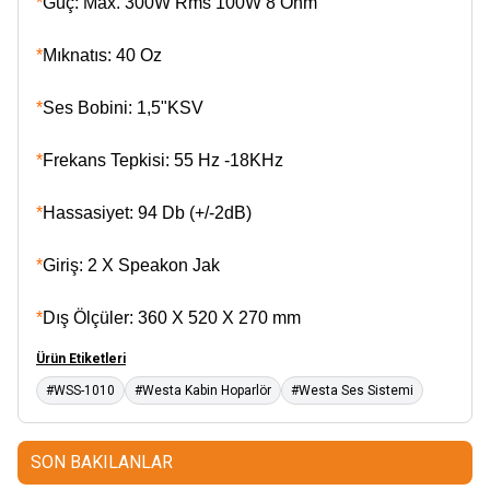
*
Güç: Max. 300W Rms 100W 8 Ohm
*
Mıknatıs: 40 Oz
*
Ses Bobini: 1,5"KSV
*
Frekans Tepkisi: 55 Hz -18KHz
*
Hassasiyet: 94 Db (+/-2dB)
*
Giriş: 2 X Speakon Jak
*
Dış Ölçüler: 360 X 520 X 270 mm
Ürün Etiketleri
#WSS-1010
#Westa Kabin Hoparlör
#Westa Ses Sistemi
SON BAKILANLAR