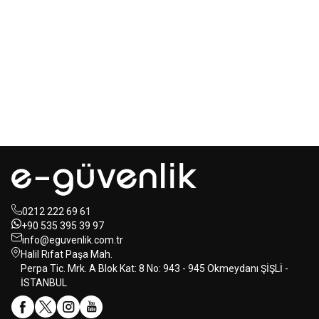
Mastertech
Hikvision
MTA-150
15 inc 2 Yollu Şarjlı
DS-KAB6-ZU1
Yüz Terminalleri
350W Aktif Portatif Ses Sistemi
için Braket
(2x El)
350,00
USD+KDV
80,00
USD+KDV
0212 222 69 61
+90 535 395 39 97
info@eguvenlik.com.tr
Halil Rıfat Paşa Mah.
Perpa Tic. Mrk. A Blok Kat: 8 No: 943 - 945 Okmeydanı ŞİŞLİ -
İSTANBUL