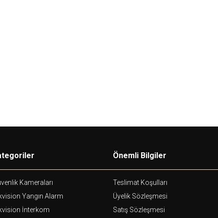
Grandstream
Gr
5G
Grandstream
GWN7706
48 × 10/100/1000 Mbps RJ-
G
45, 2× 10/100/1000 SFP Fiber Ports
45
Switch
28,00
USD+KDV
390,00
USD+KDV
tegoriler
Önemli Bilgiler
venlik Kameraları
Teslimat Koşulları
kvision Yangın Alarm
Üyelik Sözleşmesi
kvision İnterkom
Satış Sözleşmesi