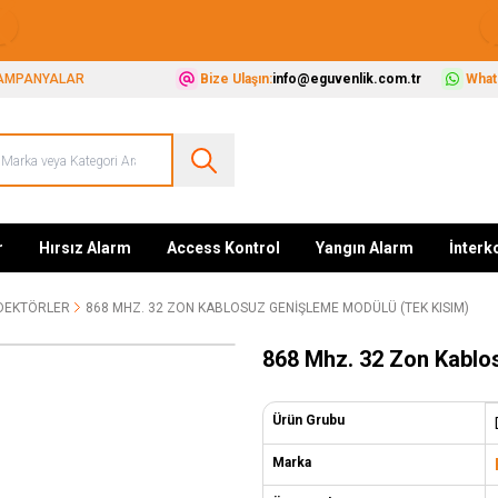
Güvenliğiniz İçin Her Şey Tek Adreste
AMPANYALAR
Bize Ulaşın:
info@eguvenlik.com.tr
Whats
r
Hırsız Alarm
Access Kontrol
Yangın Alarm
İnter
DEKTÖRLER
868 MHZ. 32 ZON KABLOSUZ GENIŞLEME MODÜLÜ (TEK KISIM)
868 Mhz. 32 Zon Kablo
Ürün Grubu
Marka