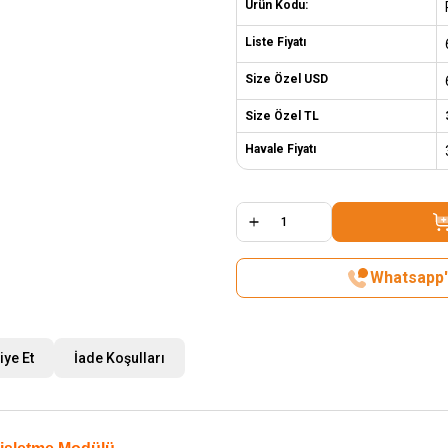
Ürün Kodu:
Liste Fiyatı
Size Özel USD
Size Özel TL
Havale Fiyatı
Whatsapp't
iye Et
İade Koşulları