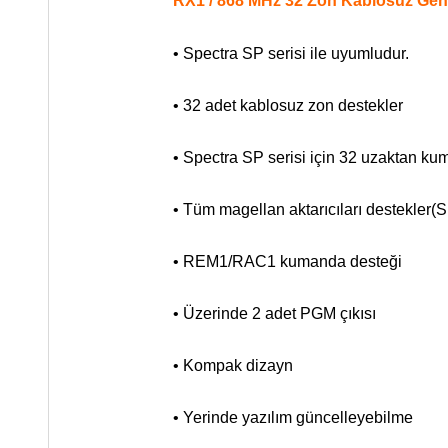
RX1 / 868 MHz 32 Zon Kablosuz Gen
• Spectra SP serisi ile uyumludur.
• 32 adet kablosuz zon destekler
• Spectra SP serisi için 32 uzaktan kuma
• Tüm magellan aktarıcıları destekl
• REM1/RAC1 kumanda desteği
• Üzerinde 2 adet PGM çıkısı
• Kompak dizayn
• Yerinde yazılım güncelleyebilme