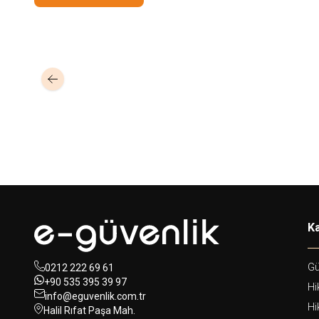
Grandstream
Grandstream
SM1310-10KM-10G
Grandstream SFP+
SM1310-20KM-1.2
Fiber Module
SFP+ Fiber Module
51,00
USD+KDV
Ka
Gü
0212 222 69 61
+90 535 395 39 97
Hi
info@eguvenlik.com.tr
Hi
Halil Rıfat Paşa Mah.