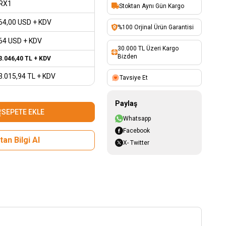
RX1
Stoktan Aynı Gün Kargo
64,00
USD + KDV
%100 Orjinal Ürün Garantisi
64 USD + KDV
30.000 TL Üzeri Kargo
Bizden
3.046,40
TL + KDV
3.015,94
TL + KDV
Tavsiye Et
Paylaş
SEPETE EKLE
Whatsapp
Facebook
an Bilgi Al
X- Twitter