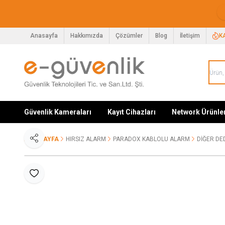
Anasayfa
Hakkımızda
Çözümler
Blog
İletişim
K
Güvenlik Kameraları
Kayıt Cihazları
Network Ürünle
ANA SAYFA
HIRSIZ ALARM
PARADOX KABLOLU ALARM
DIĞER DE
Paylaş
Favoriye Ekle