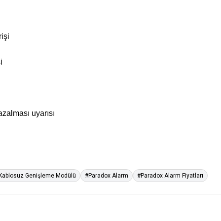
işi
i
azalması uyarısı
Kablosuz Genişleme Modülü
#Paradox Alarm
#Paradox Alarm Fiyatları