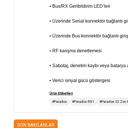
• Bus/RX Geribildirim LED’leri
• Üzerinde Serial konnektör bağlantı gir
• Üzerinde Bus konnektör bağlantı giriş
• RF karışma denetlemesi
• Sabotaj, denetim kaybı veya batarya 
• Verici sinyal gücü göstergesi
Ürün Etiketleri
#Paradox
#Paradox RX1
#Paradox 32 Zon 
SON BAKILANLAR