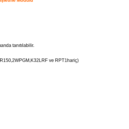
işletme Modülü
nda tanıtılabilir.
er(SR150,2WPGM,K32LRF ve RPT1hariç)