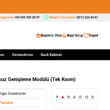
Seçkin Markalar, Güvenilir Çözümler
app Hattı:
+90 535 395 39 97
Müşteri Hizmetleri:
0212 222 69 61
Bayimiz Olun
Bayi Girişi
Sepet
kom
Seslendirme
Rack Kabinet
suz Genişleme Modülü (Tek Kısım)
Diğer Dedektörler
Paradox