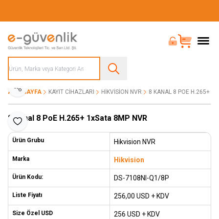
Güvenliğiniz İçin Her Şey Tek Adreste
Bayi Girişi
Sepet
Paylaş
ANA SAYFA
KAYIT CIHAZLARI
HIKVISION NVR
8 KANAL 8 POE H.265+ 1
8 Kanal 8 PoE H.265+ 1xSata 8MP NVR
Favoriye Ekle
Ürün Grubu
Hikvision NVR
Marka
Hikvision
Ürün Kodu:
DS-7108NI-Q1/8P
Liste Fiyatı
256,00
USD + KDV
Size Özel USD
256 USD + KDV