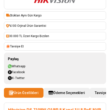
Stoktan Aynı Gün Kargo
%100 Orjinal Ürün Garantisi
30.000 TL Üzeri Kargo Bizden
Tavsiye Et
Paylaş
Whatsapp
Facebook
X- Twitter
Ürün Özellikleri
Ödeme Seçenekleri
Tavsiye E
Hikvision DS-7108NI-Q1/8P
8 Kanal 1U 8 PoE NVR