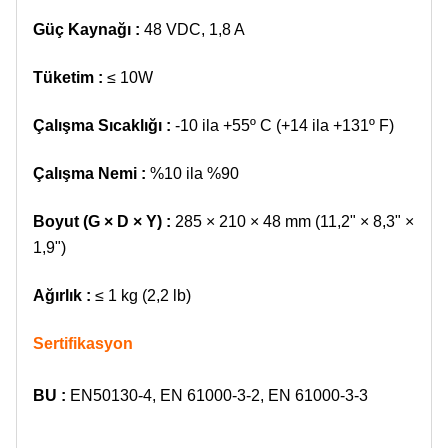
Güç Kaynağı :
48 VDC, 1,8 A
Tüketim :
≤ 10W
Çalışma Sıcaklığı :
-10 ila +55º C (+14 ila +131º F)
Çalışma Nemi :
%10 ila %90
Boyut (G × D × Y) :
285 × 210 × 48 mm (11,2" × 8,3" ×
1,9")
Ağırlık :
≤ 1 kg (2,2 lb)
Sertifikasyon
BU :
EN50130-4, EN 61000-3-2, EN 61000-3-3
​