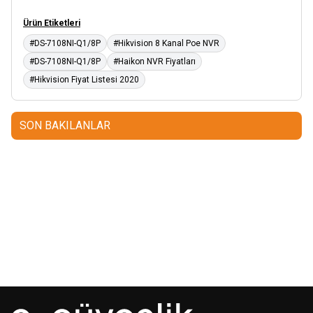
Ürün Etiketleri
#DS-7108NI-Q1/8P
#Hikvision 8 Kanal Poe NVR
#DS-7108NI-Q1/8P
#Haikon NVR Fiyatları
#Hikvision Fiyat Listesi 2020
SON BAKILANLAR
Mastertech
Hikvision
MTA-150
15 inc 2 Yollu Şarjlı
DS-KAB6-ZU1
Yüz Terminalleri
350W Aktif Portatif Ses Sistemi
için Braket
(2x El)
350,00
USD+KDV
80,00
USD+KDV