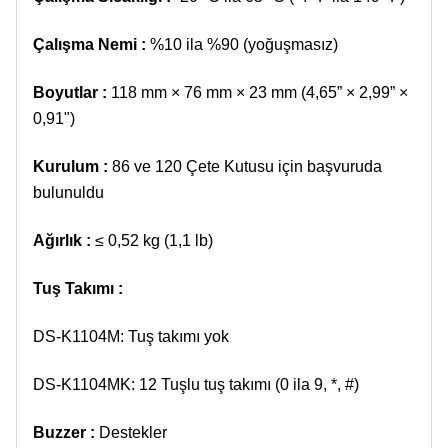
Çalışma Nemi :
%10 ila %90 (yoğuşmasız)
Boyutlar :
118 mm × 76 mm × 23 mm (4,65” × 2,99” ×
0,91")
Kurulum :
86 ve 120 Çete Kutusu için başvuruda
bulunuldu
Ağırlık :
≤ 0,52 kg (1,1 lb)
Tuş Takımı :
DS-K1104M: Tuş takımı yok
DS-K1104MK: 12 Tuşlu tuş takımı (0 ila 9, *, #)
Buzzer :
Destekler