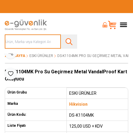
Güvenliğiniz İçin Her Şey Tek Adreste
Bayi Girişi
Sepet
Paylaş
ANA SAYFA
ESKİ ÜRÜNLER
DS-K1104MK PRO SU GEÇIRMEZ METAL VAN
DS-K1104MK Pro Su Geçirmez Metal VandalProof Kart
Favoriye Ekle
Okuyucu
Ürün Grubu
ESKİ ÜRÜNLER
Marka
Hikvision
Ürün Kodu:
DS-K1104MK
Liste Fiyatı
125,00
USD + KDV