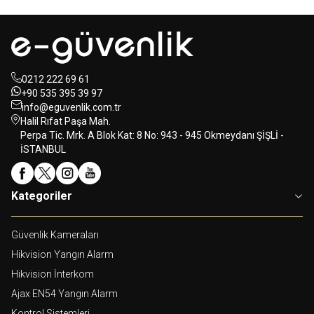
0212 222 69 61
+90 535 395 39 97
info@eguvenlik.com.tr
Halil Rıfat Paşa Mah.
Perpa Tic. Mrk. A Blok Kat: 8 No: 943 - 945 Okmeydanı ŞİŞLİ -
İSTANBUL
Kategoriler
Güvenlik Kameraları
Hikvision Yangın Alarm
Hikvision İnterkom
Ajax EN54 Yangın Alarm
Kontrol Sistemleri