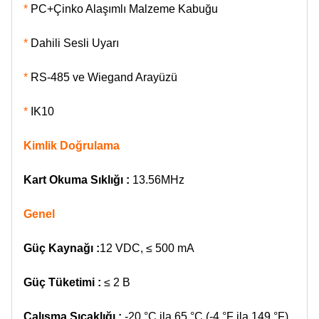
*
PC+Çinko Alaşımlı Malzeme Kabuğu
*
Dahili Sesli Uyarı
*
RS-485 ve Wiegand Arayüzü
*
IK10
Kimlik Doğrulama
Kart Okuma Sıklığı :
13.56MHz
Genel
Güç Kaynağı :
12 VDC, ≤ 500 mA
Güç Tüketimi :
≤ 2 B
Çalışma Sıcaklığı :
-20 °C ila 65 °C (-4 °F ila 149 °F)