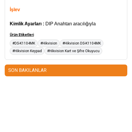
İşlev
Kimlik Ayarları :
DIP Anahtarı aracılığıyla
Ürün Etiketleri
#DS-K1104MK
#Hikvision
#Hikvision DS-K1104MK
#Hikvision Keypad
#Hikvision Kart ve Şifre Okuyucu
SON BAKILANLAR
Mastertech
Hikvision
MTA-150
15 inc 2 Yollu Şarjlı
DS-KAB6-ZU1
Yüz Terminalleri
350W Aktif Portatif Ses Sistemi
için Braket
(2x El)
350,00
USD+KDV
80,00
USD+KDV