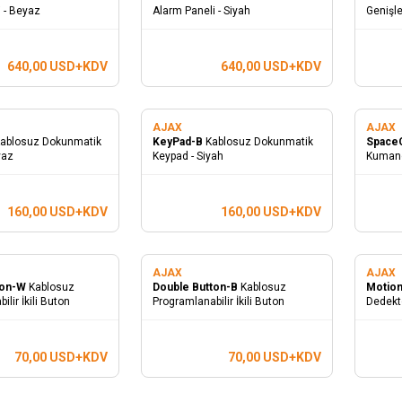
 - Beyaz
Alarm Paneli - Siyah
Genişle
640,00
USD+KDV
640,00
USD+KDV
AJAX
AJAX
ablosuz Dokunmatik
KeyPad-B
Kablosuz Dokunmatik
Space
yaz
Keypad - Siyah
Kumand
160,00
USD+KDV
160,00
USD+KDV
AJAX
AJAX
ton-W
Kablosuz
Double Button-B
​Kablosuz
Motio
lir İkili Buton
Programlanabilir İkili Buton
Dedekt
70,00
USD+KDV
70,00
USD+KDV