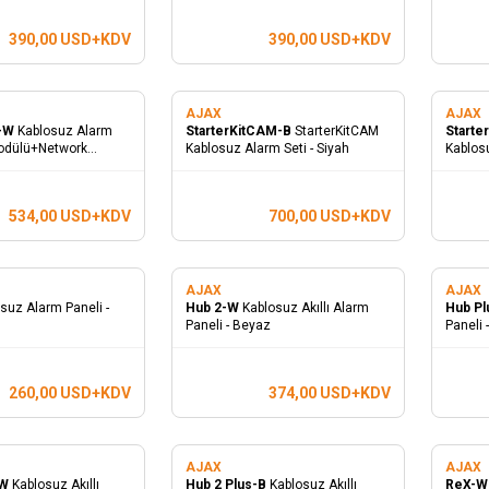
390,00
USD+KDV
390,00
USD+KDV
AJAX
AJAX
s-W
Kablosuz Alarm
StarterKitCAM-B
StarterKitCAM
Start
odülü+Network
Kablosuz Alarm Seti - Siyah
Kablos
534,00
USD+KDV
700,00
USD+KDV
AJAX
AJAX
suz Alarm Paneli -
Hub 2-W
Kablosuz Akıllı Alarm
Hub P
Paneli - Beyaz
Paneli 
260,00
USD+KDV
374,00
USD+KDV
AJAX
AJAX
-W
Kablosuz Akıllı
Hub 2 Plus-B
Kablosuz Akıllı
ReX-