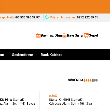
Seçkin Markalar, Güvenilir Çözümler
app Hattı:
+90 535 395 39 97
Müşteri Hizmetleri:
0212 222 69 61
Bayimiz Olun
Bayi Girişi
Sepet
kom
Seslendirme
Rack Kabinet
GÖRÜNÜM
AJAX
Yeni
rKit 4G-W
StarterKit
StarterKit 4G-B
StarterKit
z Alarm Seti - (4G)- Beyaz
Kablosuz Alarm Seti - (4G) - Siyah