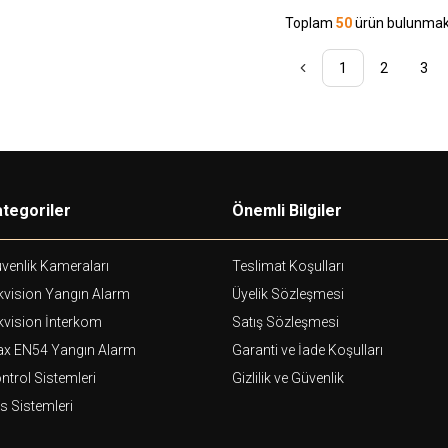
Toplam
50
ürün bulunmakt
1
2
3
tegoriler
Önemli Bilgiler
venlik Kameraları
Teslimat Koşulları
kvision Yangın Alarm
Üyelik Sözleşmesi
kvision İnterkom
Satış Sözleşmesi
ax EN54 Yangın Alarm
Garanti ve İade Koşulları
ntrol Sistemleri
Gizlilik ve Güvenlik
s Sistemleri