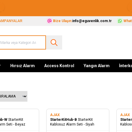
Güvenliğiniz İçin Her Şey Tek Adreste
AMPANYALAR
Bize Ulaşın:
info@eguvenlik.com.tr
Whats
r
Hırsız Alarm
Access Kontrol
Yangın Alarm
İnter
AJAX
AJAX
Yeni
Hub-W
StarterKit
StarterKitHub-B
StarterKit
Starte
rm Seti - Beyaz
Kablosuz Alarm Seti - Siyah
Kablosu