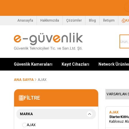
Anasayfa
Hakkımızda
Çözümler
Blog
İletişim
K
Güvenlik Kameraları
Kayıt Cihazları
Network Ürünle
ANA SAYFA
AJAX
FILTRE
AJAX
MARKA
StarterKit
Kablosuz Ala
AJAX