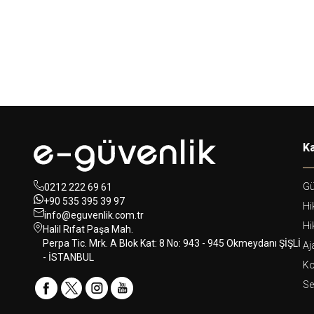
Ka
Gü
0212 222 69 61
+90 535 395 39 97
Hi
info@eguvenlik.com.tr
Hi
Halil Rıfat Paşa Mah.
Perpa Tic. Mrk. A Blok Kat: 8 No: 943 - 945 Okmeydanı ŞİŞLİ
Aj
- İSTANBUL
Ko
Se