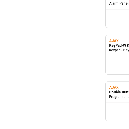
Alarm Paneli
AJAX
KeyPad-W
K
Keypad - Be
AJAX
Double But
Programlanabi