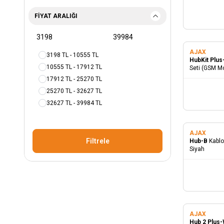
FIYAT ARALIĞI
AJAX
3198 TL - 10555 TL
HubKit Plu
10555 TL - 17912 TL
Seti (GSM M
Mod.Dahil)
17912 TL - 25270 TL
25270 TL - 32627 TL
32627 TL - 39984 TL
AJAX
Filtrele
Hub-B
Kablo
Siyah
AJAX
Hub 2 Plus