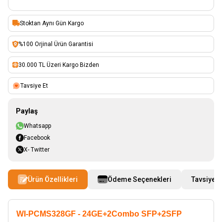
Stoktan Aynı Gün Kargo
%100 Orjinal Ürün Garantisi
30.000 TL Üzeri Kargo Bizden
Tavsiye Et
Paylaş
Whatsapp
Facebook
X- Twitter
Ürün Özellikleri
Ödeme Seçenekleri
Tavsiye E
WI-PCMS328GF - 24GE+2Combo SFP+2SFP