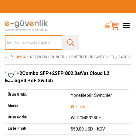
Güvenliğiniz İçin Her Şey Tek Adreste
Bayi Girişi
Sepet
Paylaş
ANA SAYFA
NETWORK ÜRÜNLER
YÖNETILEBILIR SWITCHLER
24GE+2CO
24GE+2Combo SFP+2SFP 802.3af/at Cloud L2
Favoriye Ekle
Managed PoE Switch
Ürün Grubu
Yönetilebilir Switchler
Marka
Wi-Tek
Ürün Kodu:
WI-PCMS328GF
Liste Fiyatı
550,00
USD + KDV