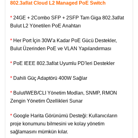
802.3af/at Cloud L2 Managed PoE Switch
*
24GE + 2Combo SFP + 2SFP Tam Giga 802.3af/at
Bulut L2 Yönetilen PoE Anahtarı
*
Her Port İçin 30W'a Kadar PoE Gücü Destekler,
Bulut Üzerinden PoE ve VLAN Yapılandırması
*
PoE IEEE 802.3af/at Uyumlu PD'leri Destekler
*
Dahili Güç Adaptörü 400W Sağlar
*
Bulut/WEB/CLI Yönetim Modları, SNMP, RMON
Zengin Yönetim Özellikleri Sunar
*
Google Harita Görünümü Desteği: Kullanıcıların
proje konumunu bilmesini ve kolay yönetim
sağlamasını mümkün kılar.