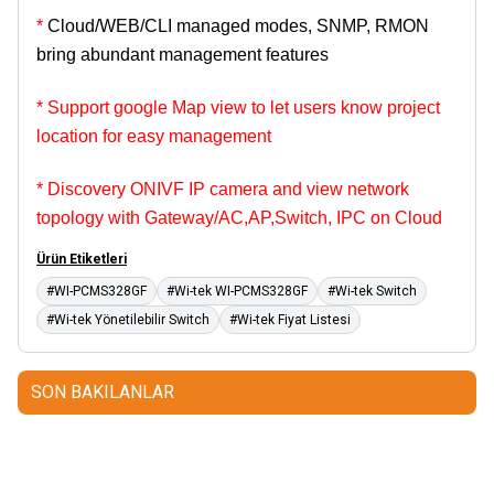
*
Cloud/WEB/CLI managed modes, SNMP, RMON
bring abundant management features
*
Support google Map view to let users know project
location for easy management
*
Discovery ONIVF IP camera and view network
topology with Gateway/AC,AP,Switch, IPC on Cloud
Ürün Etiketleri
#WI-PCMS328GF
#Wi-tek WI-PCMS328GF
#Wi-tek Switch
#Wi-tek Yönetilebilir Switch
#Wi-tek Fiyat Listesi
SON BAKILANLAR
Mastertech
Hikvision
MTA-150
15 inc 2 Yollu Şarjlı
DS-KAB6-ZU1
Yüz Terminalleri
350W Aktif Portatif Ses Sistemi
için Braket