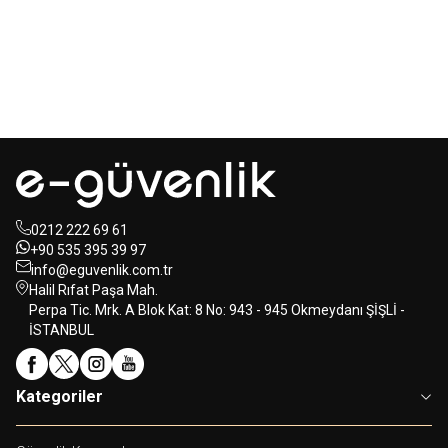
(2x El)
350,00
USD+KDV
80,00
USD+KDV
0212 222 69 61
+90 535 395 39 97
info@eguvenlik.com.tr
Halil Rıfat Paşa Mah.
Perpa Tic. Mrk. A Blok Kat: 8 No: 943 - 945 Okmeydanı ŞİŞLİ -
İSTANBUL
Kategoriler